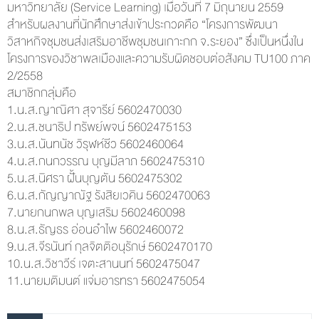
มหาวิทยาลัย (Service Learning) เมื่อวันที่ 7 มิถุนายน 2559
สำหรับผลงานที่นักศึกษาส่งเข้าประกวดคือ “โครงการพัฒนา
วิสาหกิจชุมชนส่งเสริมอาชีพชุมชนเกาะกก จ.ระยอง” ซึ่งเป็นหนึ่งใน
โครงการของวิชาพลเมืองและความรับผิดชอบต่อสังคม TU100 ภาค
2/2558
สมาชิกกลุ่มคือ
1.น.ส.ญาณิศา สุจารีย์ 5602470030
2.น.ส.ชนาธิป ทรัพย์พจน์ 5602475153
3.น.ส.นันทนัช วิรุฬห์ชีว 5602460064
4.น.ส.กนกวรรณ บุญมีลาภ 5602475310
5.น.ส.นิศรา ฝั้นบุญตัน 5602475302
6.น.ส.กัญญาณัฐ รังสิยเวคิน 5602470063
7.นายกนกพล บุญเสริม 5602460098
8.น.ส.ธัญธร อ่อนอำไพ 5602460072
9.น.ส.จีรนันท์ กุลจิตติอนุรักษ์ 5602470170
10.น.ส.วิชาวีร์ เจตะสานนท์ 5602475047
11.นายมติมนต์ แจ่มอารทรา 5602475054