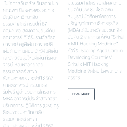
ม.ธรรมศาสตร์ ขอแสดงความ
ในโอกาสวันคล้ายวันสถาปนา
ยินดีกับ นพ.ชินะโชติ ลิขิต
คณะพาณิชยศาสตร์และการ
สมบูรณ์ นักศึกษาโครงการ
บัญชี มหาวิทยาลัย
ปริญญาโททางบริหารธุรกิจ
ธรรมศาสตร์ ครบปีที่ 87
(MBA) ได้รับรางวัลรองชนะเลิศ
คณะฯ ขอแสดงความยินดีกับ
อันดับ 2 จากการแข่งขัน “Siriraj
คณาจารย์ ที่ได้รับรางวัลกีรต
x MIT Hacking Medicine”
ยาจารย์ ครูดีเด่น อาจารย์ดี
หัวข้อ ‘Scaling Aged Care in
เด่นด้านการสอน นักวิจัยดีเด่น
Developing Countries’
และนักวิจัยรุ่นใหม่ดีเด่น กีรตยา
Siriraj x MIT Hacking
จารย์แห่งมหาวิทยาลัย
Medicine จัดโดย โรงพยาบาล
ธรรมศาสตร์ สาขา
ศิริราช
สังคมศาสตร์ ประจำปี 2567
ศาสตราจารย์ ดร.นภดล
ร่มโพธิ์ ผู้อำนวยการโครงการ
READ MORE
MBA อาจารย์ประจำสาขาวิชา
บริหารการปฏิบัติการ (OM) ครู
ดีเด่นของมหาวิทยาลัย
ธรรมศาสตร์ สาขา
สังคมศาสตร์ ประจำปี 2567