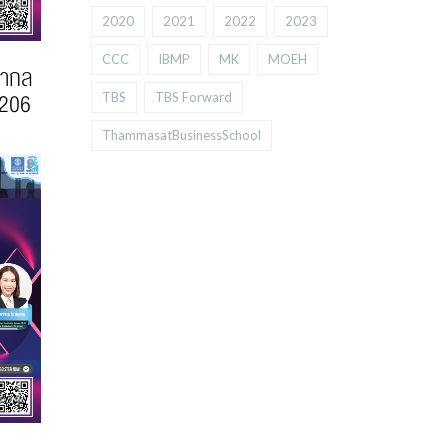
2020
2021
2022
2023
CCC
IBMP
MK
MOEH
สากล
 206
TBS
TBS Forward
ThammasatBusinessSchool