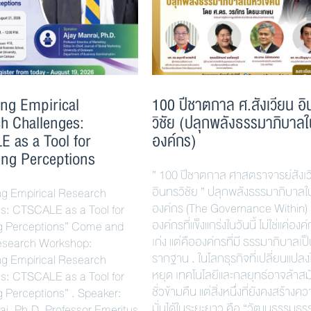
ing Empirical
100 ปีชาตกาล ศ.สังเวียน อ
h Challenges:
วิชัย (ปลุกพลังธรรมาภิบาล
 as a Tool for
องค์กร)
ng Perceptions
” 100 ปีชาตกาล ศาสตราจารย์สังเว
อินทรวิชัย ” ปลุกพลังธรรมาภิบาลใ
ng Empirical Research
องค์กร (The Governance Within)
s: CTSCALE as a Tool for
องค์กรที่แข็งแกร่งในวันนี้ ไม่ใช่แค่องค์
g Perceptions” Come and
เก่ง แต่คือองค์กรที่มี ธรรมาภิบาลเป
Research Workshop:
รากฐาน . ในโลกธุรกิจที่เปลี่ยนแปลงไ
ng Empirical Research
หยุด เทคโนโลยีและกลยุทธ์อาจล้าสมั
s: CTSCALE as a Tool for
ชั่วข้ามคืน แต่สิ่งหนึ่งที่ยังคงสร้างคว
 Perceptions” . Speaker:
มั่นได้ในระยะยาว คือ “วัฒนธรรมธร
ai, Ph.D. Professor Emeritus