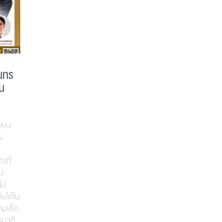
ินทร
Implementing GRC in ESG-
100 ปีชาต
ใน
Focused Listed Companies
สังเวียน อิน
” Implementing GRC in ESG-Focused
” 100 ปีชาตกา
Listed Companies: An OCEG GRC
อินทรวิชัย ผู
ียน
Capability Model Framework “
และการศึกษาด้า
น
Implementing GRC in ESG-Focused
ชาตกาล ศาสตรา
Listed Companies: An OCEG GRC
ผู้วางรากฐาน
กรที่
Capability Model Framework? . เวที
ศึกษาด้านบริหาร
็น
บรรยายวิชาการเพื่อร่วมรำลึกในวาระครบ
“ธรรมาภิบาล” 
ม่
รอบ 100 ปีชาตกาล ศาสตราจารย์
วันนี้ สู่ผู้บุ
ยได้ใน
สังเวียน อินทรวิชัย ที่ชวนทุกท่านมาร่วม
ของประเทศ แล
ามเชื่อ
เปิดมุมมองเกี่ยวกับการนำแนวคิด GRC
วางรากฐานตลา
รมาภิ