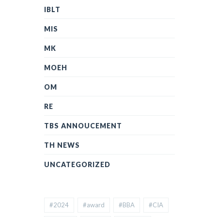
IBLT
MIS
MK
MOEH
OM
RE
TBS ANNOUCEMENT
TH NEWS
UNCATEGORIZED
#2024
#award
#BBA
#CIA