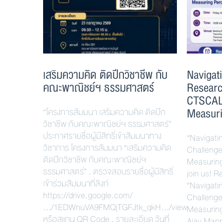
เสริมความคิด ติดปีกวิชาชีพ กับ
Navigat
คณะพาณิชย์ฯ ธรรมศาสตร์
Researc
CTSCALE
Measuri
“โครงการสัมมนา เสริมความคิด ติดปีก
วิชาชีพ กับคณะพาณิชย์ฯ ธรรมศาสตร์”
ประกาศรายชื่อผู้มีสิทธิ์เข้าสัมมนาทาง
“Navigati
วิชาการ โครงการสัมมนา “เสริมความคิด
Challenge
ติดปีกวิชาชีพ กับคณะพาณิชย์ฯ
Measurin
ธรรมศาสตร์” . ตรวจสอบรายชื่อผู้มีสิทธิ์
join us! 
เข้าร่วมสัมมนาที่ลิงก์
“Navigati
https://drive.google.com/
Challenge
…/1EDWnuVA9FMQjTGFJtk_qkH…/view
Measuring
หรือสแกน QR Code . รายละเอียด วันที่
Ajay Manr