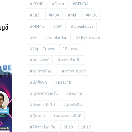
#CONC
#Event
#GEMBA
#IBLT
#MBA
#MIF
#MOU
ัญชี
#MSMIS
#OM
#Openhouse
#RE
#Scholarship
#TBSForward
#TripleCrown
#กิจกรรม
#คณาจารย์
#ความร่วมมือ
#ทุนการศึกษา
#ท่าพระจันทร์
#นักศึกษา
#บรรยาย
#บุคลากรภายใน
#ประกวด
#ประกาศทั่วไป
#ศูนย์รังสิต
#สัมมนา
#แสดงความยินดี
#ให้การต้อนรับ
2018
2019