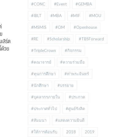
#CONC
#Event
#GEMBA
#IBLT
#MBA
#MIF
#MOU
่
#MSMIS
#OM
#Openhouse
อย
#RE
#Scholarship
#TBSForward
เสิร์ต
้ด้วย
#TripleCrown
#กิจกรรม
#คณาจารย์
#ความร่วมมือ
#ทุนการศึกษา
#ท่าพระจันทร์
#นักศึกษา
#บรรยาย
#บุคลากรภายใน
#ประกวด
#ประกาศทั่วไป
#ศูนย์รังสิต
#สัมมนา
#แสดงความยินดี
#ให้การต้อนรับ
2018
2019