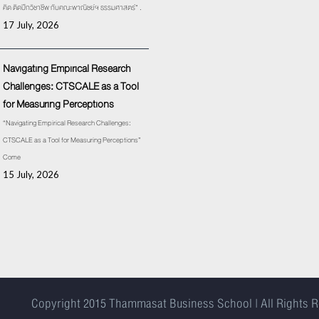
คิด ติดปีกวิชาชีพ กับคณะพาณิชย์ฯ ธรรมศาสตร์” .
17 July, 2026
Navigating Empirical Research
Challenges: CTSCALE as a Tool
for Measuring Perceptions
“Navigating Empirical Research Challenges:
CTSCALE as a Tool for Measuring Perceptions”
Come
15 July, 2026
Copyright 2015
Thammasat Business School | All Rights 