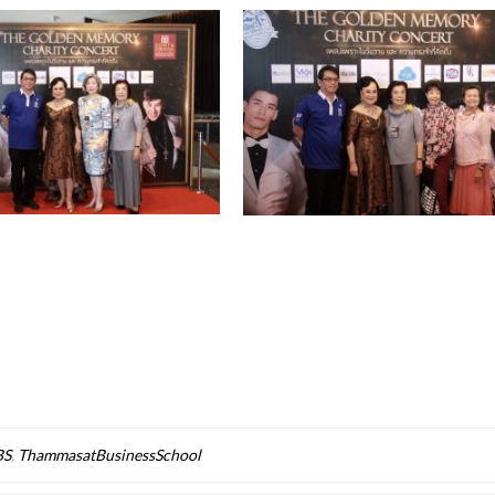
BS
,
ThammasatBusinessSchool