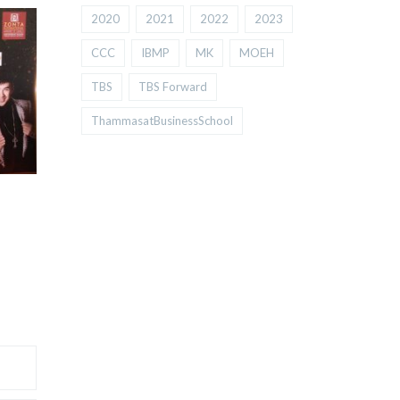
2020
2021
2022
2023
CCC
IBMP
MK
MOEH
TBS
TBS Forward
ThammasatBusinessSchool