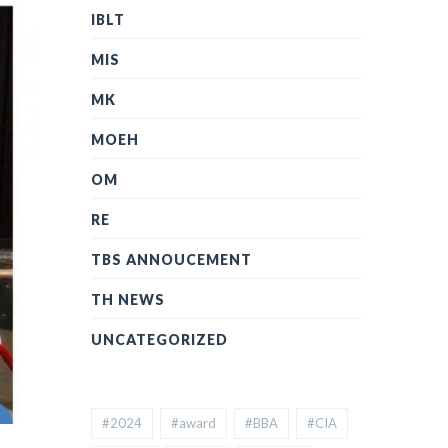
IBLT
MIS
MK
MOEH
OM
RE
TBS ANNOUCEMENT
TH NEWS
UNCATEGORIZED
#2024
#award
#BBA
#CIA