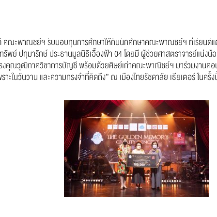
ดี คณะพาณิชย์ฯ รับมอบทุนการศึกษาให้กับนักศึกษาคณะพาณิชย์ฯ ที่เรียนดีแต
์ ปทุมารักษ์ ประธานมูลนิธิเอื้องฟ้า 04 โดยมี ผู้ช่วยศาสตราจารย์แน่งน้
คุณวุฒิภาควิชาการบัญชี พร้อมด้วยศิษย์เก่าคณะพาณิชย์ฯ มาร่วมงานคอน
วันวาน และความทรงจำที่คิดถึง” ณ เมืองไทยรัชดาลัย เธียเตอร์ ในครั้งนี