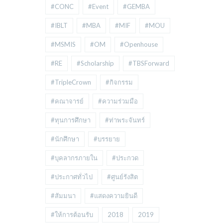
#CONC
#Event
#GEMBA
#IBLT
#MBA
#MIF
#MOU
#MSMIS
#OM
#Openhouse
#RE
#Scholarship
#TBSForward
#TripleCrown
#กิจกรรม
#คณาจารย์
#ความร่วมมือ
#ทุนการศึกษา
#ท่าพระจันทร์
#นักศึกษา
#บรรยาย
#บุคลากรภายใน
#ประกวด
#ประกาศทั่วไป
#ศูนย์รังสิต
#สัมมนา
#แสดงความยินดี
#ให้การต้อนรับ
2018
2019