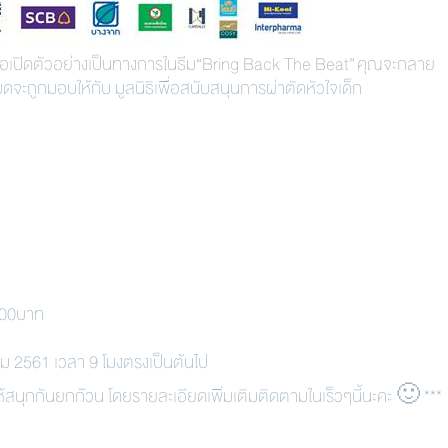
 ขอเปิดตัวอย่างเป็นทางการในธีม“Bring Back The Beat” คุณจะกลาย
งหมดจะถูกมอบให้กับ มูลนิธิเพื่อสนับสนุนการผ่าตัดหัวใจเด็ก
,000บาท
คม 2561 เวลา 9 โมงตรงเป็นต้นไป
ห้สนุกกันยกก๊วน โดยรายละเอียดเพิ่มเติมติดตามในเร็วๆนี้นะคะ
🙂
***