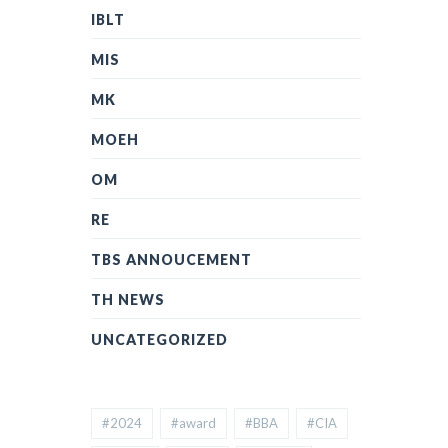
IBLT
MIS
MK
MOEH
OM
RE
TBS ANNOUCEMENT
TH NEWS
UNCATEGORIZED
#2024
#award
#BBA
#CIA