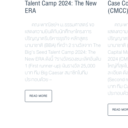
Talent Camp 2024: The New
Case Co
ERA
(CMCC
คณะพาณิชย์ฯ ม.ธรรมศาสตร์ ขอ
คณะพาณิ
แสดงความยินดีกับนักศึกษาโครงการ
แสดงความย
ปริญญาตรีบริหารธุรกิจ หลักสูตร
ปริญญาตรี
นานาชาติ (BBA) ที่คว้า 2 รางวัลจาก The
นานาชาติ (
Big’s Seed Talent Camp 2024: The
Capital M
New ERA ดังนี้ ?รางวัลรองชนะเลิศอันดับ
2024 (CMC
1 (First runner-up) เงินรางวัล 25,000
ใหญ่ที่สุดใ
บาท ทีม Big Caesar สมาชิกในทีม
ละเอียด ดั
ประกอบด้วย –
(Second r
บาท ทีม C
ประกอบด้
READ MORE
READ MO