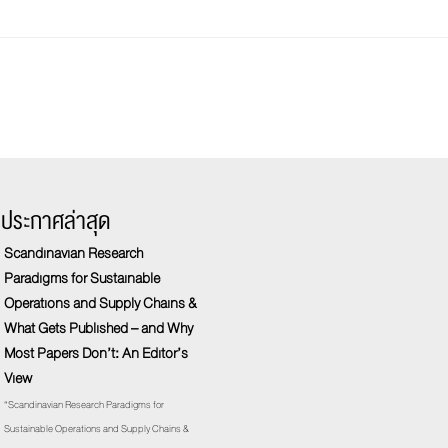
รประกาศล่าสุด
Scandinavian Research
Paradigms for Sustainable
Operations and Supply Chains &
What Gets Published – and Why
Most Papers Don’t: An Editor’s
View
“Scandinavian Research Paradigms for
Sustainable Operations and Supply Chains &