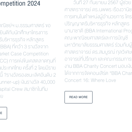
mpetition 2024
วันที่ 27 กันยายน 2567 ผู้ช่วย
)
ศาสตราจารย์ ดร.นพพร เรืองวานิช
การแทนในตำแหน่งผู้อำนวยการ โค
ปริญญาตรีบริหารธุรกิจ หลักสูตร
ชย์ฯ ม.ธรรมศาสตร์ ขอ
นานาชาติ (BBA International Pro
ินดีกับนักศึกษาโครงการ
คณะพาณิชยศาสตร์และการบัญชี
บริหารธุรกิจ หลักสูตร
มหาวิทยาลัยธรรมศาสตร์ ร่วมกับผู้
BBA) ที่คว้า 3 รางวัลจาก
ศาสตราจารย์ ดร.สมบูรณ์ กุลวิเศ
arket Case Competition
อาจารย์ที่ปรึกษา และคณะกรรมการ
C) การแข่งขันเคสตลาดทุนที่
งาน BBA Charity Concert มอบเงิ
นประเทศไทย ครั้งที่ 2 โดยมีราย
ได้จากการจัดคอนเสิร์ต “BBA Char
งนี้ ?รางวัลรองชนะเลิศอันดับ 2
Concert 16: Where Love
unner-up) เงินรางวัล 40,000
apital Crew สมาชิกในทีม
วย
READ MORE
RE