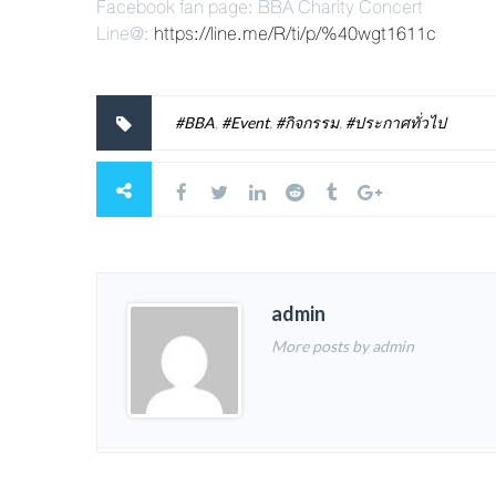
Facebook fan page: BBA Charity Concert
Line@:
https://line.me/R/ti/p/%40wgt1611c
#BBA
,
#Event
,
#กิจกรรม
,
#ประกาศทั่วไป
admin
More posts by admin