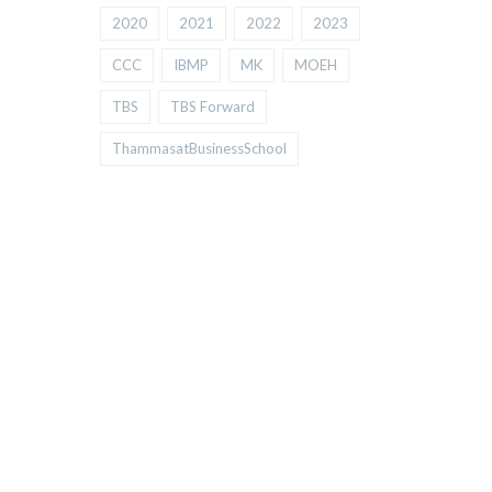
2020
2021
2022
2023
CCC
IBMP
MK
MOEH
TBS
TBS Forward
ThammasatBusinessSchool