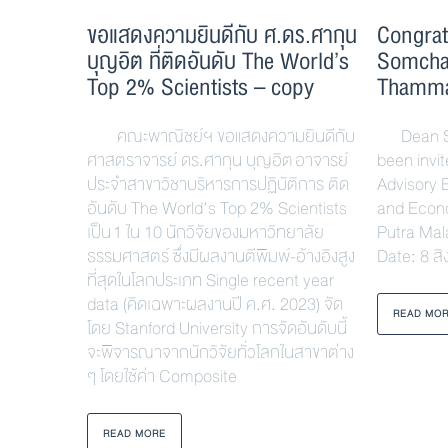
ขอแสดงความยินดีกับ ศ.ดร.ศากุน
Congrat
บุญอิต ที่ติดอันดับ The World’s
Somchai
Top 2% Scientists – copy
Thamma
คณะพาณิชย์ฯ ขอแสดงความยินดีกับ
Dean Som
ศาสตราจารย์ ดร.ศากุน บุญอิต อาจารย์
been invit
ประจำสาขาวิชาบริหารการปฏิบัติการ ติด
Advisory 
อันดับ The World’s Top 2% Scientists
and Econo
เป็น 1 ใน 10 นักวิจัยของมหาวิทยาลัย
Putra Mal
ธรรมศาสตร์ ซึ่งมีผลงานตีพิมพ์-อ้างอิงสูง
Date: 8 ส
ที่สุดในโลกประเภท Single recent year
data (คิดเฉพาะผลงานปี ค.ศ. 2023) จัด
READ MO
โดย Stanford University การจัดอันดับนี้
จะพิจารณาจากนักวิจัยทั่วโลกในสาขาต่าง
ๆ โดยใช้ค่า Composite
READ MORE