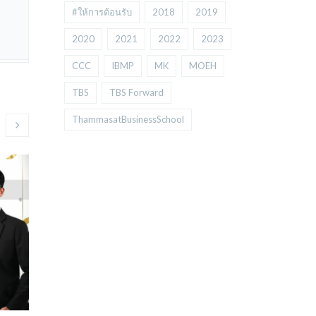
#ให้การต้อนรับ
2018
2019
2020
2021
2022
2023
CCC
IBMP
MK
MOEH
TBS
TBS Forward
ThammasatBusinessSchool