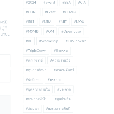
#2024
#award
#BBA
#CIA
#CONC
#Event
#GEMBA
ตร์มี
#IBLT
#MBA
#MIF
#MOU
ู้ที่
#MSMIS
#OM
#Openhouse
ถุนายน
#RE
#Scholarship
#TBSForward
#TripleCrown
#กิจกรรม
#คณาจารย์
#ความร่วมมือ
#ทุนการศึกษา
#ท่าพระจันทร์
#นักศึกษา
#บรรยาย
#บุคลากรภายใน
#ประกวด
#ประกาศทั่วไป
#ศูนย์รังสิต
#สัมมนา
#แสดงความยินดี