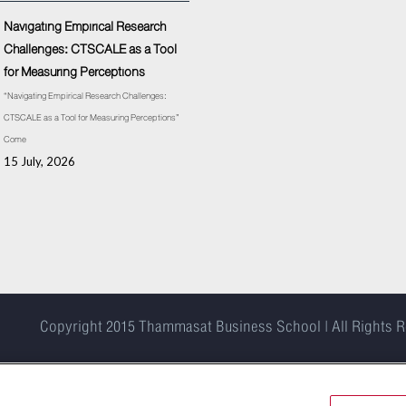
Navigating Empirical Research
Challenges: CTSCALE as a Tool
for Measuring Perceptions
“Navigating Empirical Research Challenges:
CTSCALE as a Tool for Measuring Perceptions”
Come
15 July, 2026
Copyright 2015
Thammasat Business School | All Rights 