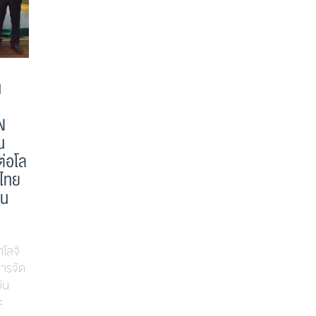
น
>>ดาวน์โหลดเอกสาร<< สัมมนา
84 ปี ศรีธ
ทางวิชาการ “โครงการสัมมนา
ศาสตราจารย
N
เสริมความคิด ติดปีกวิชาชีพ กับ
ชัยเสรี
น
คณะพาณิชย์ฯ ธรรมศาสตร์
ต่อโล
ประจำปี 2561” (ไม่เก็บค่า
ม.ธรรมศาสตร์
ศไทย
ธรรมเนียม) วันอังคารที่ 30
ยศาสตร์และการ
จิต 84 ปี ศาส
าน
ตุลาคม 2561
ชัยเสรี อดีตอ
ธรรมศาสตร์ โ
เนื่องในโอกาสครบรอบ ๘๐ ปีแห่งการ
เกศินี วิฑูรชาต
สถาปนาคณะพาณิชยศาสตร์และการ
ศโลจิ
บริหาร มธ. คณา
บัญชี มหาวิทยาลัยธรรมศาสตร์ ภาค
การจัด
เก่า ร่วมงาน 
วิชาการบัญชี ขอเชิญผู้สนใจเข้าร่วม
ัน
มหาวิทยาลัยธร
สัมมนาทางวิชาการ “โครงการสัมมนา
ะ
เมื่อวันที่ 2