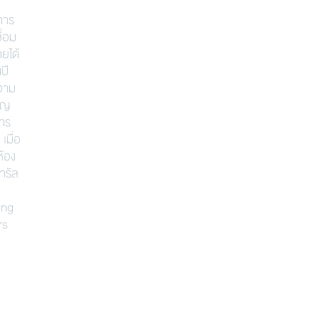
เสริมความคิด ติดปีกวิชาชีพ กับคณะ
บรรยากาศ<<
พาณิชย์ฯ ธรรมศาสตร์” (ไม่เก็บค่า
การ
ธรรมเนียม) ตามรายละเอียดดังนี้ หัวข้อ
ื่อม
วัน-เวลา-สถานที่ วิทยากรโดย 1.) เรื่อง
ทยได้
READ MORE
“ประเด็นแตกต่างทางบัญชี NPAEs กับ
ปี
ภาษี ด้านรายได้” และ “แนวทางการจัดการ
วาม
ความเสี่ยงจากการทุจริต” *สามารถดาว
ชาญ
โหลดเอกสารได้ในวันที่ 7 ก.ย. 61 >รายชื่อ
การ
ผู้เข้าร่วมสัมมนา< ***ดาวน์โหลด
เมื่อ
เอกสาร*** 1. NPAEs KS-SP 2.
ห้อง
ทรัล
READ MORE
ing
rs