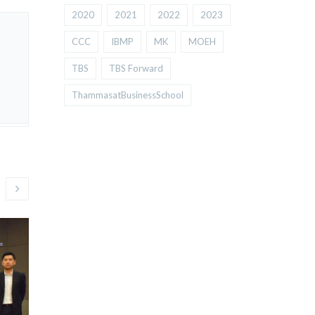
2020
2021
2022
2023
CCC
IBMP
MK
MOEH
TBS
TBS Forward
ThammasatBusinessSchool