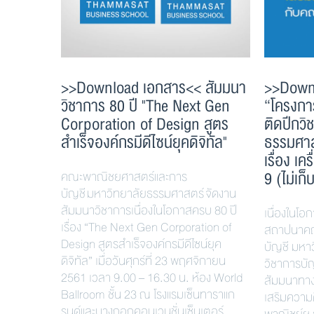
>>Download เอกสาร<< สัมมนา
>>Down
วิชาการ 80 ปี "The Next Gen
“โครงกา
Corporation of Design สูตร
ติดปีกว
สำเร็จองค์กรมีดีไซน์ยุคดิจิทัล"
ธรรมศาส
เรื่อง เ
9 (ไม่เก
คณะพาณิชยศาสตร์และการ
บัญชี มหาวิทยาลัยธรรมศาสตร์ จัดงาน
สัมมนาวิชาการเนื่องในโอกาสครบ 80 ปี
เนื่องในโ
เรื่อง “The Next Gen Corporation of
สถาปนาคณ
Design สูตรสำเร็จองค์กรมีดีไซน์ยุค
บัญชี มหา
ดิจิทัล” เมื่อวันศุกร์ที่ 23 พฤศจิกายน
วิชาการบัญ
2561 เวลา 9.00 – 16.30 น. ห้อง World
สัมมนาทาง
Ballroom ชั้น 23 ณ โรงแรมเซ็นทาราแก
เสริมความ
รนด์และบางกอกคอนเวนชั่นเซ็นเตอร์