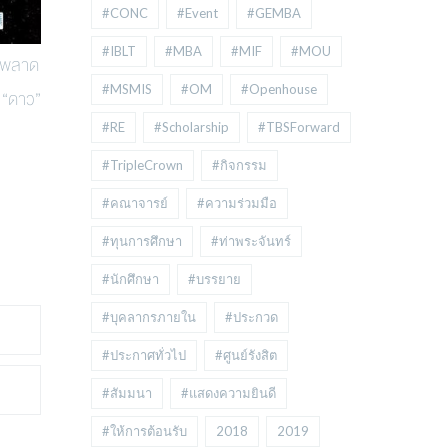
#CONC
#Event
#GEMBA
#IBLT
#MBA
#MIF
#MOU
ามพลาด
#MSMIS
#OM
#Openhouse
น “ดาว”
#RE
#Scholarship
#TBSForward
#TripleCrown
#กิจกรรม
#คณาจารย์
#ความร่วมมือ
#ทุนการศึกษา
#ท่าพระจันทร์
#นักศึกษา
#บรรยาย
#บุคลากรภายใน
#ประกวด
#ประกาศทั่วไป
#ศูนย์รังสิต
#สัมมนา
#แสดงความยินดี
#ให้การต้อนรับ
2018
2019