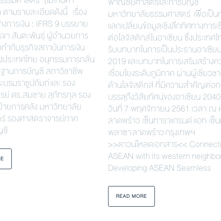
รรมศาสตร์” (ไม่เก็บค่า
พาณิชยศาสตร์และการบัญชี
 ตามรายละเอียดดังนี้ เรื่อง
มหาวิทยาลัยธรรมศาสตร์ เพื่อเป็น
ทางการเงิน : IFRS 9 บรรยาย
แลกเปลี่ยนข้อมูลเชิงลึกทิศทางการเช
รขา สันตะพันธุ์ ผู้อำนวยการ
ต่อโลจิสติกส์ในอาเซียน ซึ่งประเทศไ
ายกำกับธุรกิจสถาบันการเงิน
รับบทบาทในการเป็นประธานอาเซียน
งประเทศไทย อนุกรรมการกลั่น
2019 และบทบาทในการเสริมสร้างค
ฐานการบัญชี สภาวิชาชีพ
เชื่อมโยงระดับภูมิภาค ผ่านผู้เชี่ยว
ะบรมราชูปถัมภ์ และ รอง
ด้านโลจิสติกส์ ที่มีความสำคัญต่อ
ย์ ดร.สมชาย สุภัทรกุล รอง
บรรลุถึงวิสัยทัศน์ของอาเซียน 2040 
ฝ่ายการคลัง มหาวิทยาลัย
วันที่ 7 พฤศจิกายน 2561 เวลา ณ 
ร์ รองศาสตราจารย์ภาค
ลาดพร้าว เซ็นทาราแกรนด์ แอท เซ็น
ญชี
พลาซา ลาดพร้าว กรุงเทพฯ
>>ดาวน์โหลดเอกสาร<< Connect
ASEAN with its western neighbo
RE
Developing ASEAN Seamless
READ MORE