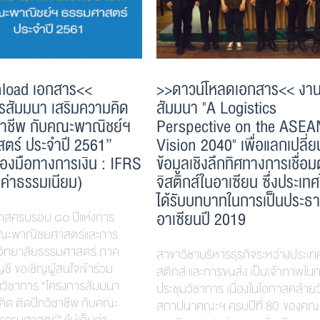
load เอกสาร<<
>>ดาวน์โหลดเอกสาร<< งา
รสัมมนา เสริมความคิด
สัมมนา "A Logistics
ิชาชีพ กับคณะพาณิชย์ฯ
Perspective on the ASEA
ตร์ ประจำปี 2561”
Vision 2040" เพื่อแลกเปลี่ย
ครื่องมือทางการเงิน : IFRS
ข้อมูลเชิงลึกทิศทางการเชื่อม
็บค่าธรรมเนียม)
จิสติกส์ในอาเซียน ซึ่งประเท
ได้รับบทบาทในการเป็นประธ
อาเซียนปี 2019
อกาสครบรอบ ๘๐ ปีแห่งการ
ะพาณิชยศาสตร์และการ
วิทยาลัยธรรมศาสตร์ ภาค
สาขาวิชาบริหารธุรกิจระหว่างประเท
ชี ขอเชิญผู้สนใจเข้าร่วม
สติกส์ และการขนส่ง เป็นเจ้าภาพใน
วิชาการ “โครงการสัมมนา
ประชุมวิชาการ เนื่องในโอกาสคล้ายว
คิด ติดปีกวิชาชีพ กับคณะ
สถาปนาคณะฯ ครบปีที่ 80 ของคณ