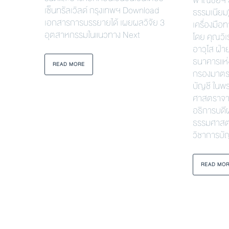
พาณิชย์ฯ ธ
เซ็นทรัลเวิลด์ กรุงเทพฯ Download
ธรรมเนียม)
เอกสารการบรรยายได้ เผยผลวิจัย 3
เครื่องมือ
อุตสาหกรรมในแนวทาง Next
โดย คุณวิเ
อาวุโส ฝ่
ธนาคารแห่
READ MORE
กรองมาตร
บัญชี ในพร
ศาสตราจาร
อธิการบดี
ธรรมศาสต
วิชาการบั
READ MO