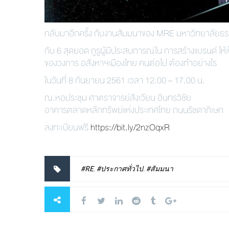
กลับมาอีกครั้ง กับงานสัมมนาของ MRE มหาวิทยาลัยธร
กับ 6 สุดยอด กูรูผู้มีประสบการณ์ใน การสร้างแบรนด์ ให้
ของวงการ อสังหาฯเมืองไทย คนต่อไป ต้องทำอย่างไร
ในวันที่ 8 กันยายน 2561 เวลา 12.00 – 17.00 น.
ณ.หอประชุม ศาตราจารย์สังเวียน อินทรวิชัย
อาคารตลาดหลักทรัพย์แห่งประเทศไทย ถนนรัชดาภิเษก
ลงทะเบียนฟรี
https://bit.ly/2nzOqxR
#RE
,
#ประกาศทั่วไป
,
#สัมมนา