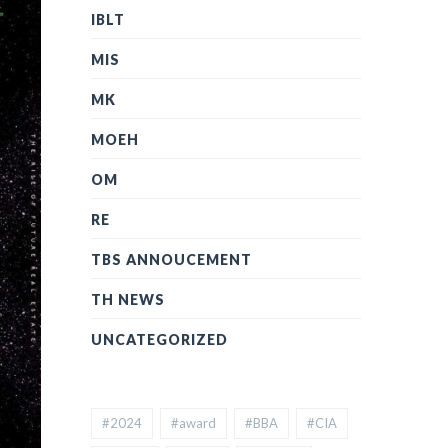
IBLT
MIS
MK
MOEH
OM
RE
TBS ANNOUCEMENT
TH NEWS
UNCATEGORIZED
#2024
#award
#BBA
#CIA