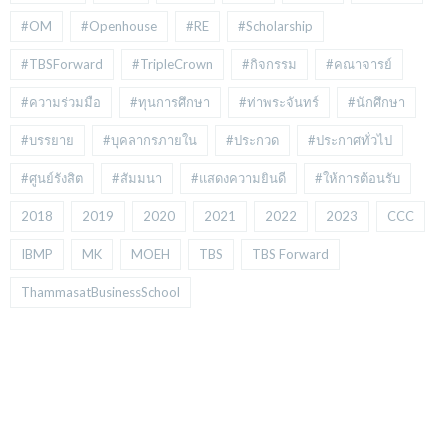
#OM
#Openhouse
#RE
#Scholarship
#TBSForward
#TripleCrown
#กิจกรรม
#คณาจารย์
#ความร่วมมือ
#ทุนการศึกษา
#ท่าพระจันทร์
#นักศึกษา
#บรรยาย
#บุคลากรภายใน
#ประกวด
#ประกาศทั่วไป
#ศูนย์รังสิต
#สัมมนา
#แสดงความยินดี
#ให้การต้อนรับ
2018
2019
2020
2021
2022
2023
CCC
IBMP
MK
MOEH
TBS
TBS Forward
ThammasatBusinessSchool