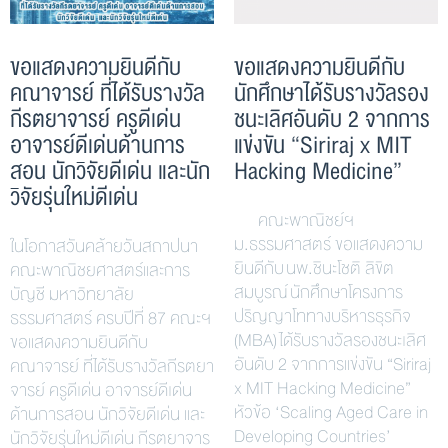
ขอแสดงความยินดีกับ
ขอแสดงความยินดีกับ
คณาจารย์ ที่ได้รับรางวัล
นักศึกษาได้รับรางวัลรอง
กีรตยาจารย์ ครูดีเด่น
ชนะเลิศอันดับ 2 จากการ
อาจารย์ดีเด่นด้านการ
แข่งขัน “Siriraj x MIT
สอน นักวิจัยดีเด่น และนัก
Hacking Medicine”
วิจัยรุ่นใหม่ดีเด่น
คณะพาณิชย์ฯ
ม.ธรรมศาสตร์ ขอแสดงความ
ในโอกาสวันคล้ายวันสถาปนา
ยินดีกับ นพ.ชินะโชติ ลิขิต
คณะพาณิชยศาสตร์และการ
สมบูรณ์ นักศึกษาโครงการ
บัญชี มหาวิทยาลัย
ปริญญาโททางบริหารธุรกิจ
ธรรมศาสตร์ ครบปีที่ 87 คณะฯ
(MBA) ได้รับรางวัลรองชนะเลิศ
ขอแสดงความยินดีกับ
อันดับ 2 จากการแข่งขัน “Siriraj
คณาจารย์ ที่ได้รับรางวัลกีรตยา
x MIT Hacking Medicine”
จารย์ ครูดีเด่น อาจารย์ดีเด่น
หัวข้อ ‘Scaling Aged Care in
ด้านการสอน นักวิจัยดีเด่น และ
Developing Countries’
นักวิจัยรุ่นใหม่ดีเด่น กีรตยาจาร