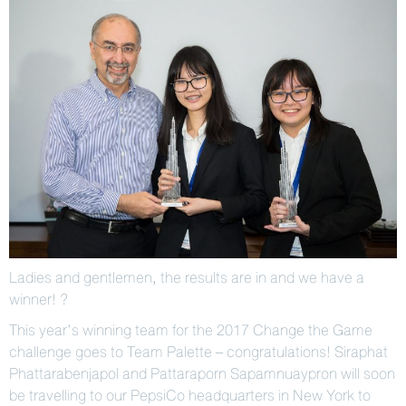
Ladies and gentlemen, the results are in and we have a
winner!
?
This year’s winning team for the 2017 Change the Game
challenge goes to Team Palette – congratulations! Siraphat
Phattarabenjapol and Pattaraporn Sapamnuaypron will soon
be travelling to our PepsiCo headquarters in New York to