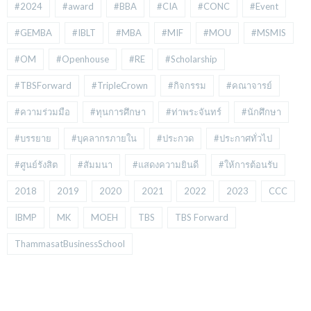
#2024
#award
#BBA
#CIA
#CONC
#Event
#GEMBA
#IBLT
#MBA
#MIF
#MOU
#MSMIS
#OM
#Openhouse
#RE
#Scholarship
#TBSForward
#TripleCrown
#กิจกรรม
#คณาจารย์
#ความร่วมมือ
#ทุนการศึกษา
#ท่าพระจันทร์
#นักศึกษา
#บรรยาย
#บุคลากรภายใน
#ประกวด
#ประกาศทั่วไป
#ศูนย์รังสิต
#สัมมนา
#แสดงความยินดี
#ให้การต้อนรับ
2018
2019
2020
2021
2022
2023
CCC
IBMP
MK
MOEH
TBS
TBS Forward
ThammasatBusinessSchool