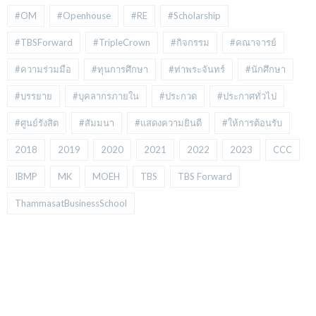
#OM
#Openhouse
#RE
#Scholarship
#TBSForward
#TripleCrown
#กิจกรรม
#คณาจารย์
#ความร่วมมือ
#ทุนการศึกษา
#ท่าพระจันทร์
#นักศึกษา
#บรรยาย
#บุคลากรภายใน
#ประกวด
#ประกาศทั่วไป
#ศูนย์รังสิต
#สัมมนา
#แสดงความยินดี
#ให้การต้อนรับ
2018
2019
2020
2021
2022
2023
CCC
IBMP
MK
MOEH
TBS
TBS Forward
ThammasatBusinessSchool