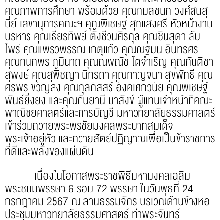
คุณภาพการศึกษา พร้อมด้วย คุณกมลชนก วงศ์สนสุ
นีย์ เลขานุการคณะฯ คุณพิเชษฐ สุกแสงศรี หัวหน้างาน
บริหาร คุณเธียรทิพย์ ตั้งชีวินศิริกุล คุณชินสุดา ลับ
ไพรี คุณแพรวพรรณ เกตุแก้ว คุณณฐมน อินทรศร
คุณกนกพร ภูมินาถ คุณณพณัช โตจำเริญ คุณกันติชา
สุพงษ์ คุณสุพิชญา นิกรถา คุณกาญจนา สุขพัทธี คุณ
ศิริพร ขวัญส่ง คุณกุลภัสสร์ อังคเศกวินัย คุณพิเชษฐ์
พันธ์ยิ่งยง และคุณกันยานี มาสังข์ ผู้แทนเจ้าหน้าที่คณะ
พาณิชยศาสตร์และการบัญชี มหาวิทยาลัยธรรมศาสตร์
เข้าร่วมถวายพระพรชัยมงคลพระบาทสมเด็จ
พระเจ้าอยู่หัว และถวายสัตย์ปฏิญาณเพื่อเป็นข้าราชการ
ที่ดีและพลังของแผ่นดิน
เนื่องในโอกาสพระราชพิธีมหามงคลเฉลิม
พระชนมพรรษา 6 รอบ 72 พรรษา ในวันพุธที่ 24
กรกฎาคม 2567 ณ ลานธรรมจักร บริเวณด้านข้างหอ
ประชุมมหาวิทยาลัยธรรมศาสตร์ ท่าพระจันทร์