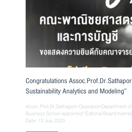
Congratulations Assoc.Prof.Dr.Sathapo
Sustainability Analytics and Modeling”
Assoc.Prof.Dr.Sathaporn Opasanon Department of 
Business School appointed ”Editorial Board member 
Date: 12 July 2023