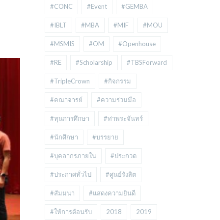
#CONC
#Event
#GEMBA
#IBLT
#MBA
#MIF
#MOU
#MSMIS
#OM
#Openhouse
#RE
#Scholarship
#TBSForward
#TripleCrown
#กิจกรรม
#คณาจารย์
#ความร่วมมือ
#ทุนการศึกษา
#ท่าพระจันทร์
#นักศึกษา
#บรรยาย
#บุคลากรภายใน
#ประกวด
#ประกาศทั่วไป
#ศูนย์รังสิต
#สัมมนา
#แสดงความยินดี
#ให้การต้อนรับ
2018
2019