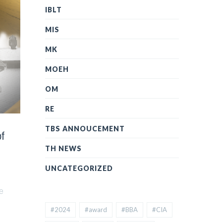
IBLT
MIS
MK
MOEH
OM
RE
TBS ANNOUCEMENT
f
TH NEWS
UNCATEGORIZED
e
#2024
#award
#BBA
#CIA