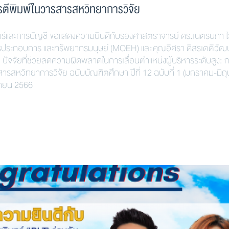
รตีพิมพ์ในวารสารสหวิทยาการวิจัย
การบัญชี ขอแสดงความยินดีกับรองศาสตราจารย์ ดร.เนตรนภา ไ
การประกอบการ และทรัพยากรมนุษย์ (MOEH) และ คุณอิศรา ดิสรเตติวัฒน
ปัจจัยที่ช่วยลดความผิดพลาดในการเลื่อนตำแหน่งผู้บริหารระดับสูง: 
ารสหวิทยาการวิจัย ฉบับบัณฑิตศึกษา ปีที่ 12 ฉบับที่ 1 (มกราคม-มิถ
นายน 2566