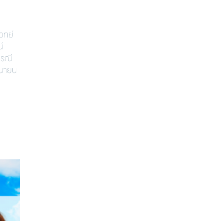
วทย์
์
กรณี
ุนายน