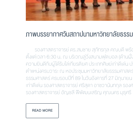
ภาพบรรยากาศวันสถาปนามหาวิทยาลัยธรรมศ
รองศาสตราจารย์ ดร.สมชาย สุภัทรกุล คณบดี พร้อมด้วย
ตั้งแต่เวลา 6:30 น. ณ บริเวณลู่วิ่งสนามฟุตบอล (ด้านฝ
ความยินดีกับผู้ได้รับโล่เกียรติยศ ประเภทศิษย์เก่าดีเด่น
ตำแหน่งครบวาระ ณ หอประชุมมหาวิทยาลัยธรรมศาสตร์ ท
ธรรมศาสตร์ ครบรอบปีที่ 89 ในวันอังคารที่ 27 มิถุนายน 2
เก่าดีเด่น รองศาสตราจารย์ ศรีสุดา อาชวานันทกุล รอง
รองศาสตราจารย์ อัญชลี พิพัฒนเสริญ คุณนคร มุธุศรี
READ MORE