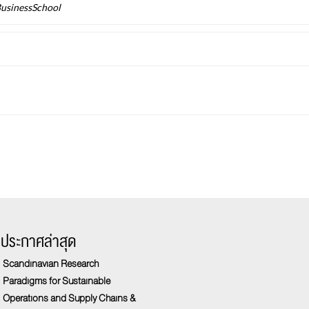
usinessSchool
รประกาศล่าสุด
Scandinavian Research
Paradigms for Sustainable
Operations and Supply Chains &