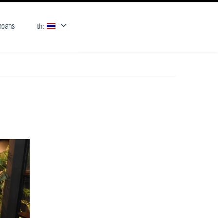
่าวสาร
th: