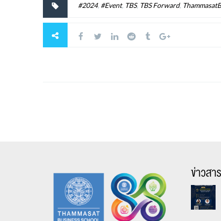
#2024
,
#Event
,
TBS
,
TBS Forward
,
ThammasatB
ข่าวสา