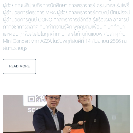
ผู้ช่วยคณบดีฝ่ายกิจการนักศึกษา ศาสตราจารย์ ดร.นภดล ร่มโพธิ์
ผู้อำนวยการโครงการ MBA ผู้ช่วยศาสตราจารย์กฤษณ์ ปัทมะโรจน์
ผู้อำนวยการศูนย์ CONC ศาสตราจารย์วิทวัส รุ่งเรืองผล อาจารย์
ภาควิชาการตลาด ที่มาทำความรู้จัก พูดคุยกับเพื่อน ๆ นักศึกษา
และตอบทุกข้อสงสัยในทุกคำถาม และส่งท้ายกันแบบพิเศษสุดๆ กับ
Mini Concert จาก AZZA ในวันพฤหัสบดีที่ 14 กันยายน 2566 ณ
สนามราษฎร
READ MORE