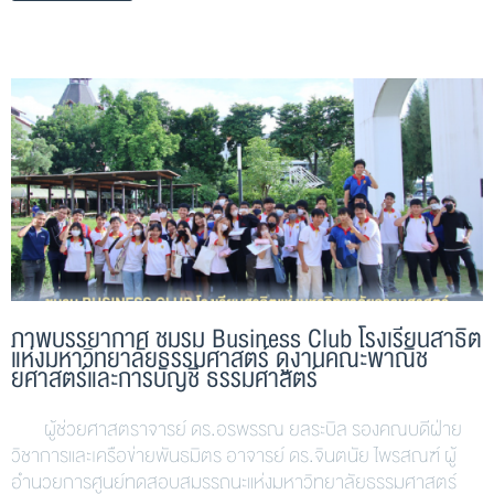
ภาพบรรยากาศ ชมรม Business Club โรงเรียนสาธิต
แห่งมหาวิทยาลัยธรรมศาสตร์ ดูงานคณะพาณิช
ยศาสตร์และการบัญชี ธรรมศาสตร์
ผู้ช่วยศาสตราจารย์ ดร.อรพรรณ ยลระบิล รองคณบดีฝ่าย
วิชาการและเครือข่ายพันธมิตร อาจารย์ ดร.จินตนัย ไพรสณฑ์ ผู้
อำนวยการศูนย์ทดสอบสมรรถนะแห่งมหาวิทยาลัยธรรมศาสตร์