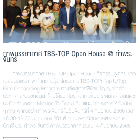
ภาพบรรยากาศ TBS-TOP Open House @ ท่าพระ
จันทร์
ภาพบรรยากาศ TBS-TOP Open House กิจกรรมพูดคุย แลก
เปลี่ยนมิตรภาพ ทำความรู้จักโครงการ TBS-TOP: Top U/Top
Firm Onboarding Program ทางลัดสู่การพิชิตปริญญาโทต่าง
ประเทศและบริษัทชั้นนำ โดยได้รับเกียรติจาก พี่เมฆ ระดมเลิศ อนันตชิ
นะ Co-founder, Mission To Top U ที่มาแนะนำโครงการให้กับน้อง
ๆ คณะพาณิชย์ฯ ท่าพระจันทร์ ในวันจันทร์ที่ 4 กันยายน 2566 เวลา
16.30-18.30 น. ณ ห้อง 201 ตึกคณะพาณิชยศาสตร์และการ
บัญชี มธ. ท่าพระจันทร์ ภาพบรรยากาศ Date: 4 กันยายน 2566