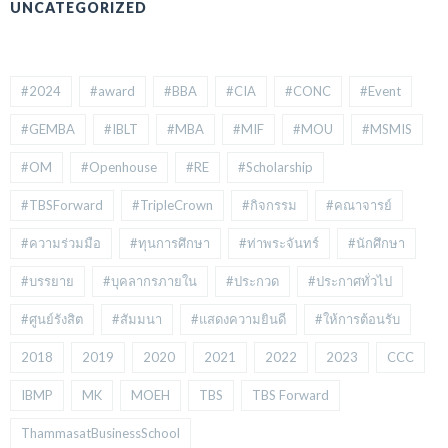
UNCATEGORIZED
#2024
#award
#BBA
#CIA
#CONC
#Event
#GEMBA
#IBLT
#MBA
#MIF
#MOU
#MSMIS
#OM
#Openhouse
#RE
#Scholarship
#TBSForward
#TripleCrown
#กิจกรรม
#คณาจารย์
#ความร่วมมือ
#ทุนการศึกษา
#ท่าพระจันทร์
#นักศึกษา
#บรรยาย
#บุคลากรภายใน
#ประกวด
#ประกาศทั่วไป
#ศูนย์รังสิต
#สัมมนา
#แสดงความยินดี
#ให้การต้อนรับ
2018
2019
2020
2021
2022
2023
CCC
IBMP
MK
MOEH
TBS
TBS Forward
ThammasatBusinessSchool