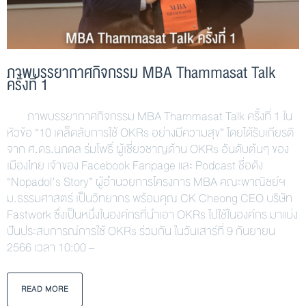
ภาพบรรยากาศกิจกรรม MBA Thammasat Talk
ครั้งที่ 1
ภาพบรรยากาศกิจกรรม MBA Thammasat Talk ครั้งที่ 1 ใน
หัวข้อ “10 เคล็ดลับการใช้ OKRs อย่างมีความสุข” โดยได้รับเกียรติ
จาก ศ.ดร.นภดล ร่มโพธิ์ ผู้เชี่ยวชาญด้าน OKRs อันดับต้นๆ ของ
เมืองไทย เจ้าของ Facebook Fanpage และ Podcast ชื่อดัง
“Nopadol’s Story” ผู้อำนวยการโครงการ MBA คณะพาณิชย์ฯ
ม.ธรรมศาสตร์ เป็นวิทยากร พร้อมคุณ CK Cheong CEO บริษัท
Fastwork ซึ่งเป็นหนึ่งในองค์กรที่นำเอา OKRs ไปใช้ในองค์กร มาแบ่ง
ปันประสบการณ์การใช้ OKRs ร่วมกัน ในวันเสาร์ที่ 9 กันยายน
2566 เวลา 10:00 –
READ MORE