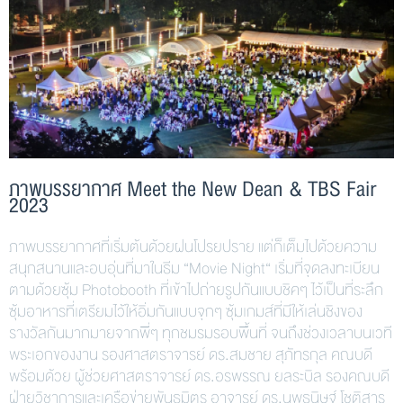
ภาพบรรยากาศ Meet the New Dean & TBS Fair
2023
ภาพบรรยากาศที่เริ่มต้นด้วยฝนโปรยปราย แต่ก็เต็มไปด้วยความ
สนุกสนานและอบอุ่นที่มาในธีม “Movie Night“ เริ่มที่จุดลงทะเบียน
ตามด้วยซุ้ม Photobooth ที่เข้าไปถ่ายรูปกันแบบชิคๆ ไว้เป็นที่ระลึก
ซุ้มอาหารที่เตรียมไว้ให้อิ่มกันแบบจุกๆ ซุ้มเกมส์ที่มีให้เล่นชิงของ
รางวัลกันมากมายจากพี่ๆ ทุกชมรมรอบพื้นที่ จนถึงช่วงเวลาบนเวที
พระเอกของงาน รองศาสตราจารย์ ดร.สมชาย สุภัทรกุล คณบดี
พร้อมด้วย ผู้ช่วยศาสตราจารย์ ดร.อรพรรณ ยลระบิล รองคณบดี
ฝ่ายวิชาการและเครือข่ายพันธมิตร อาจารย์ ดร.นพธนิษฐ์ โชติสาร