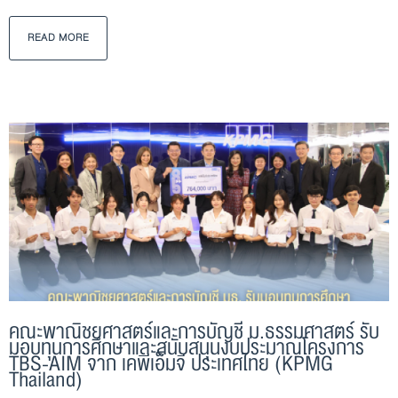
READ MORE
คณะพาณิชยศาสตร์และการบัญชี ม.ธรรมศาสตร์ รับ
มอบทุนการศึกษาและสนับสนุนงบประมาณโครงการ
TBS-AIM จาก เคพีเอ็มจี ประเทศไทย (KPMG
Thailand)