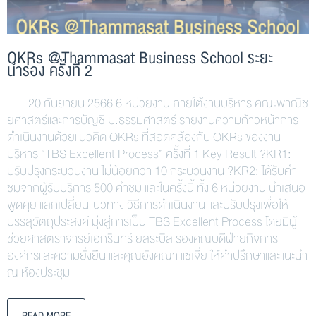
OKRs @Thammasat Business School ระยะ
นำร่อง ครั้งที่ 2
20 กันยายน 2566 6 หน่วยงาน ภายใต้งานบริหาร คณะพาณิช
ยศาสตร์และการบัญชี ม.ธรรมศาสตร์ รายงานความก้าวหน้าการ
ดำเนินงานด้วยแนวคิด OKRs ที่สอดคล้องกับ OKRs ของงาน
บริหาร “TBS Excellent Process” ครั้งที่ 1 Key Result ?KR1:
ปรับปรุงกระบวนงาน ไม่น้อยกว่า 10 กระบวนงาน ?KR2: ได้รับคำ
ชมจากผู้รับบริการ 500 คำชม และในครั้งนี้ ทั้ง 6 หน่วยงาน นำเสนอ
พูดคุย แลกเปลี่ยนแนวทาง วิธีการดำเนินงาน และปรับปรุงเพื่อให้
บรรลุวัตถุประสงค์ มุ่งสู่การเป็น TBS Excellent Process โดยมีผู้
ช่วยศาสตราจารย์เอกรินทร์ ยลระบิล รองคณบดีฝ่ายกิจการ
องค์กรและความยั่งยืน และคุณอังคณา แซ่เจี่ย ให้คำปรึกษาและแนะนำ
ณ ห้องประชุม
READ MORE