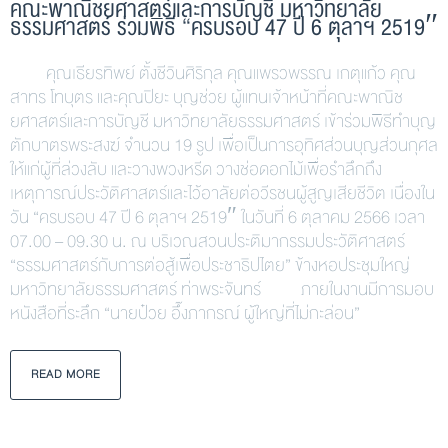
คณะพาณิชยศาสตร์และการบัญชี มหาวิทยาลัย
ธรรมศาสตร์ ร่วมพิธี “ครบรอบ 47 ปี 6 ตุลาฯ 2519″
คุณเธียรทิพย์ ตั้งชีวินศิริกุล คุณแพรวพรรณ เกตุแก้ว คุณ
สาทร โทบุตร และคุณปิยะ บุญช่วย ผู้แทนเจ้าหน้าที่คณะพาณิช
ยศาสตร์และการบัญชี มหาวิทยาลัยธรรมศาสตร์ เข้าร่วมพิธีทำบุญ
ตักบาตรพระสงฆ์ จำนวน 19 รูป เพื่อเป็นการอุทิศส่วนบุญส่วนกุศล
ให้แก่ผู้ที่ล่วงลับ และวางพวงหรีด วางช่อดอกไม้เพื่อรำลึกถึง
เหตุการณ์ประวัติศาสตร์และไว้อาลัยต่อวีรชนผู้สูญเสียชีวิต เนื่องใน
วัน “ครบรอบ 47 ปี 6 ตุลาฯ 2519″ ในวันที่ 6 ตุลาคม 2566 เวลา
07.00 – 09.30 น. ณ บริเวณสวนประติมากรรมประวัติศาสตร์
“ธรรมศาสตร์กับการต่อสู้เพื่อประชาธิปไตย” ข้างหอประชุมใหญ่
มหาวิทยาลัยธรรมศาสตร์ ท่าพระจันทร์ ภายในงานมีการมอบ
หนังสือที่ระลึก “นายป๋วย อึ๊งภากรณ์ ผู้ใหญ่ที่ไม่กะล่อน”
READ MORE