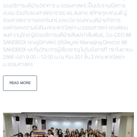
รองอธิการบดีฝ่ายวิชาการ ม.ธรรมศาสตร์ เป็นประธานเปิดการ
อบรม ร่วมกับรองศาสตราจารย์ ดร.สมชาย สุภัทรกุล คณบดี ผู้
ช่วยศาสตราจารย์เอกรินทร์ ยลระบิล รองคณบดีฝ่ายกิจการ
องค์กรและความยั่งยืน คณะพาณิชย์ฯ ม.ธรรมศาสตร์ คุณพัฒน
พงศ์ รานุรักษ์ ผู้ช่วยอธิการบดีฝ่ายศิษย์เก่าสัมพันธ์, Co-CEO 88
SANDBOX คุณภูมิศาสตร์ รุจีรไพบูลย์ Managing Director 88
SANDBOX และทีมวิทยากรผู้เชี่ยวชาญ ในวันอังคารที่ 19 กันยายน
2566 เวลา 9:00 – 12:00 น.ณ ห้อง 201 ชั้น 2 คณะพาณิชย์ฯ
ม.ธรรมศาสตร์
READ MORE