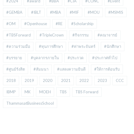
#2024
#award
#BBA
#CIA
#CONC
#Event
#GEMBA
#IBLT
#MBA
#MIF
#MOU
#MSMIS
#OM
#Openhouse
#RE
#Scholarship
#TBSForward
#TripleCrown
#กิจกรรม
#คณาจารย์
#ความร่วมมือ
#ทุนการศึกษา
#ท่าพระจันทร์
#นักศึกษา
#บรรยาย
#บุคลากรภายใน
#ประกวด
#ประกาศทั่วไป
#ศูนย์รังสิต
#สัมมนา
#แสดงความยินดี
#ให้การต้อนรับ
2018
2019
2020
2021
2022
2023
CCC
IBMP
MK
MOEH
TBS
TBS Forward
ThammasatBusinessSchool