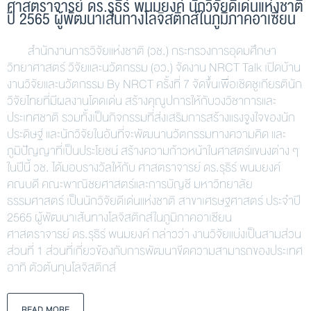
ศาสตราจารย์ ดร.รุธิร์ พนมยงค์ นักวิจัยดีเด่นแห่งชาติ
ปี 2565 ผู้พัฒนาเส้นทางโลจิสติกส์ในภูมิภาคอาเซียน
สำนักงานการวิจัยแห่งชาติ (วช.) กระทรวงการอุดมศึกษา
วิทยาศาสตร์ วิจัยและนวัตกรรม (อว.) จัดงาน NRCT Talk เปิดบ้าน
งานวิจัยและนวัตกรรม By NRCT ครั้งที่ 7 จัดขึ้นเพื่อเชิดชูเกียรตินัก
วิจัยไทยที่มีผลงานโดดเด่น สร้างคุณูปการให้กับวงวิชาการและ
ประเทศชาติ รวมทั้งเป็นกิจกรรมที่ส่งเสริมการสร้างแรงจูงใจของนัก
ประดิษฐ์ และนักวิจัยในอันที่จะพัฒนานวัตกรรมทางความคิด และ
ภูมิปัญญาที่เป็นประโยชน์ สร้างความก้าวหน้าในศาสตร์แขนงต่าง ๆ
ในปีนี้ วช. ได้มอบรางวัลให้กับ ศาสตราจารย์ ดร.รุธิร์ พนมยงค์
คณบดี คณะพาณิชยศาสตร์และการบัญชี มหาวิทยาลัย
ธรรมศาสตร์ เป็นนักวิจัยดีเด่นแห่งชาติ สาขาเศรษฐศาสตร์ ประจำปี
2565 ผู้พัฒนาเส้นทางโลจิสติกส์ในภูมิภาคอาเซียน
ศาสตราจารย์ ดร.รุธิร์ พนมยงค์ กล่าวว่า งานวิจัยแบ่งเป็นสามส่วน
ส่วนที่ 1 ส่วนที่เกี่ยวข้องกับการพัฒนาขีดความสามารถของประเทศ
อาทิ ตัวต้นทุนโลจิสติกส์
READ MORE