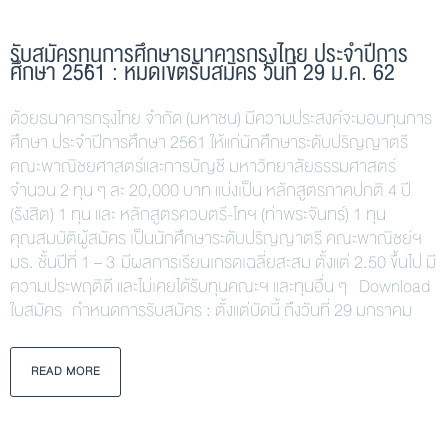
รับสมัครทุนการศึกษาธนาคารกรุงไทย ประจำปีการ
ศึกษา 2561 : หมดเขตรับสมัคร วันที่ 29 ม.ค. 62
ด้วยธนาคารกรุงไทย จำกัด (มหาชน) มีความประสงค์จะมอบทุนการ
ศึกษา ประจำปีการศึกษา 2561 ให้แก่นักศึกษาระดับปริญญาตรี
คณะพาณิชยศาสตร์และการบัญชี มหาวิทยาลัยธรรมศาสตร์
จำนวน 2 ทุน ๆ ละ 20,000 บาท แบ่งเป็น หลักสูตรภาคปกติ 4 ปี
(รังสิต) 1 ทุน และ หลักสูตรควบตรี-โทฯ (ท่าพระจันทร์) 1 ทุน
คุณสมบัติผู้สมัคร เป็นนักศึกษาระดับปริญญาตรี คณะพาณิชย์ฯ
มธ. ชั้นปีที่ 1 – 3 มีผลการเรียนเกรดเฉลี่ยสะสม ตั้งแต่ 2.50 ขึ้นไป มี
ความประพฤติดี และไม่เคยได้รับทุนคณะฯ และทุนอื่น ๆ Download
ใบสมัคร กำหนดการรับสมัคร : ตั้งแต่บัดนี้ ถึงวันที่ 29 มกราคม
READ MORE