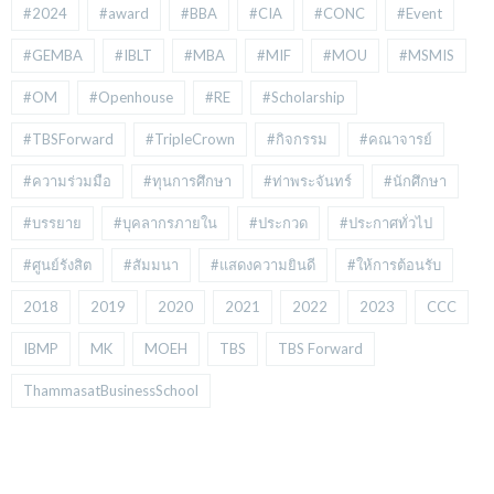
#2024
#award
#BBA
#CIA
#CONC
#Event
#GEMBA
#IBLT
#MBA
#MIF
#MOU
#MSMIS
#OM
#Openhouse
#RE
#Scholarship
#TBSForward
#TripleCrown
#กิจกรรม
#คณาจารย์
#ความร่วมมือ
#ทุนการศึกษา
#ท่าพระจันทร์
#นักศึกษา
#บรรยาย
#บุคลากรภายใน
#ประกวด
#ประกาศทั่วไป
#ศูนย์รังสิต
#สัมมนา
#แสดงความยินดี
#ให้การต้อนรับ
2018
2019
2020
2021
2022
2023
CCC
IBMP
MK
MOEH
TBS
TBS Forward
ThammasatBusinessSchool