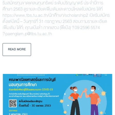
รับสมัครทุนขาดแคลนทุนทรัพย์ ระดับปริญญาตรี ประจำปีการ
ศึกษา 2563 ดูรายละเอียดเพิ่มเติมและดาวน์โหลดใบสมัคร ได้ที่
https://www.tbs.tu.ac.th/นักศึกษา/scholarship2 เปิดรับสมัคร
ตั้งแต่บัดนี้ – วันศุกร์ที่ 31 กรกฏาคม 2563 สอบถามรายละเอียด
เพิ่มเติม ได้ที่: คุณแป้งล่ำ ภาคแสวง (พี่แป้ง) ? 09 2596 5574
? paenglam.p@tbs.tu.ac.th
READ MORE