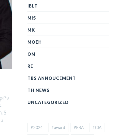
IBLT
MIS
MK
MOEH
OM
RE
TBS ANNOUCEMENT
TH NEWS
ุรกิจ
UNCATEGORIZED
ะ
ญชี
ตร
#2024
#award
#BBA
#CIA