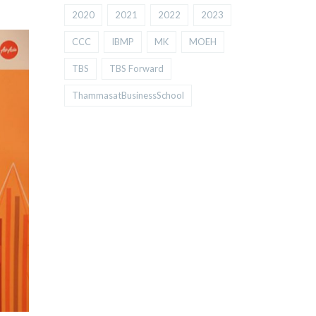
2020
2021
2022
2023
CCC
IBMP
MK
MOEH
TBS
TBS Forward
ThammasatBusinessSchool