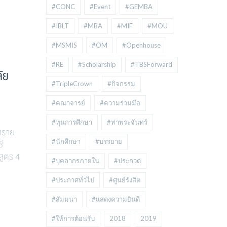
#CONC
#Event
#GEMBA
#IBLT
#MBA
#MIF
#MOU
#MSMIS
#OM
#Openhouse
#RE
#Scholarship
#TBSForward
ัย
#TripleCrown
#กิจกรรม
#คณาจารย์
#ความร่วมมือ
#ทุนการศึกษา
#ท่าพระจันทร์
ศราย
#นักศึกษา
#บรรยาย
ี
สูตร 4
#บุคลากรภายใน
#ประกวด
#ประกาศทั่วไป
#ศูนย์รังสิต
#สัมมนา
#แสดงความยินดี
#ให้การต้อนรับ
2018
2019