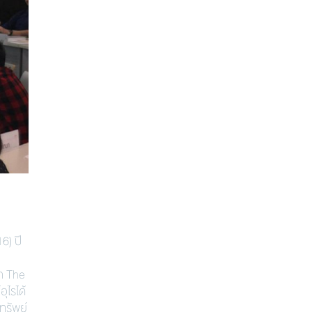
6) ปี
ก The
ุไรได้
ทรัพย์