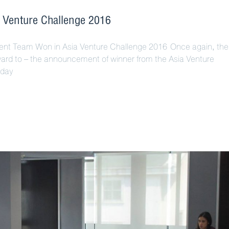
ia Venture Challenge 2016
 Team Won in Asia Venture Challenge 2016 Once again, the
ard to – the announcement of winner from the Asia Venture
-day