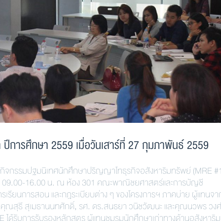
การศึกษา 2559 เมื่อวันเสาร์ที่ 27 กุมภาพันธ์ 2559
จัดกิจกรรมปฐมนิเทศนักศึกษาปริญญาโทธุรกิจอสังหาริมทรัพย์ (MRE #1
 เวลา 09.00-16.00 น. ณ ห้อง 301 คณะพาณิชยศาสตร์และการบัญชี
ารเรียนการสอน และกฎระเบียบต่าง ๆ ของโครงการฯ ภาคบ่าย ผู้แทนจา
คุณสุธี สุเมธานนทศักดิ์, รศ. ดร.สนธยา วนิชวัฒนะ และคุณนวพร วงศ์อ
E ได้รับการรับรองหลักสูตร ผู้แทนชมรมนักศึกษาเก่าทางด้านอสังหาริม