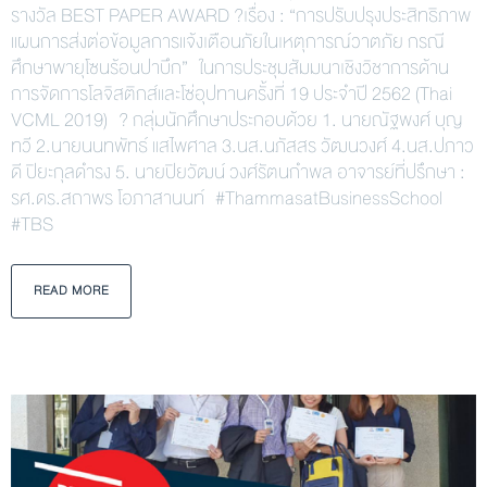
รางวัล BEST PAPER AWARD ?เรื่อง : “การปรับปรุงประสิทธิภาพ
แผนการส่งต่อข้อมูลการแจ้งเตือนภัยในเหตุการณ์วาตภัย กรณี
ศึกษาพายุโซนร้อนปาบึก” ในการประชุมสัมมนาเชิงวิชาการด้าน
การจัดการโลจิสติกส์และโซ่อุปทานครั้งที่ 19 ประจำปี 2562 (Thai
VCML 2019) ? กลุ่มนักศึกษาประกอบด้วย 1. นายณัฐพงศ์ บุญ
ทวี 2.นายนนทพัทธ์ แสไพศาล 3.นส.นภัสสร วัฒนวงศ์ 4.นส.ปภาว
ดี ปิยะกุลดำรง 5. นายปิยวัฒน์ วงศ์รัตนกำพล อาจารย์ที่ปรึกษา :
รศ.ดร.สถาพร โอภาสานนท์ #ThammasatBusinessSchool
#TBS
READ MORE