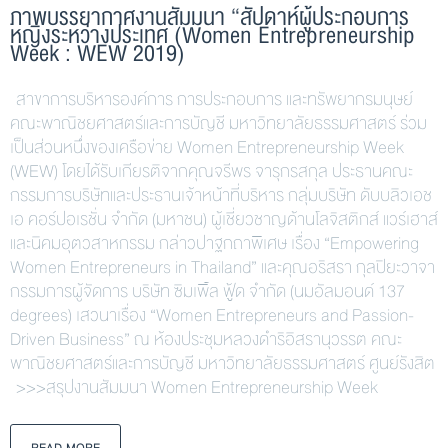
ภาพบรรยากาศงานสัมมนา “สัปดาห์ผู้ประกอบการ
หญิงระหว่างประเทศ (Women Entrepreneurship
Week : WEW 2019)
สาขาการบริหารองค์การ การประกอบการ และทรัพยากรมนุษย์
คณะพาณิชยศาสตร์และการบัญชี มหาวิทยาลัยธรรมศาสตร์ ร่วม
เป็นส่วนหนึ่งของเครือข่าย Women Entrepreneurship Week
(WEW) โดยได้รับเกียรติจากคุณจรีพร จารุกรสกุล ประธานคณะ
กรรมการบริษัทและประธานเจ้าหน้าที่บริหาร กลุ่มบริษัท ดับบลิวเอช
เอ คอร์ปอเรชั่น จำกัด (มหาชน) ผู้เชี่ยวชาญด้านโลจิสติกส์ แวร์เฮาส์
และนิคมอุตวสาหกรรม กล่าวปาฐกถาพิเศษ เรื่อง “Empowering
Women Entrepreneurs in Thailand” และคุณอริสรา กุลปิยะวาจา
กรรมการผู้จัดการ บริษัท ซิมเพิ้ล ฟู้ด จำกัด (นมอัลมอนด์ 137
degrees) เสวนาเรื่อง “Women Entrepreneurs and Passion-
Driven Business” ณ ห้องประชุมหลวงดำริอิสรานุวรรต คณะ
พาณิชยศาสตร์และการบัญชี มหาวิทยาลัยธรรมศาสตร์ ศูนย์รังสิต
>>>สรุปงานสัมมนา Women Entrepreneurship Week