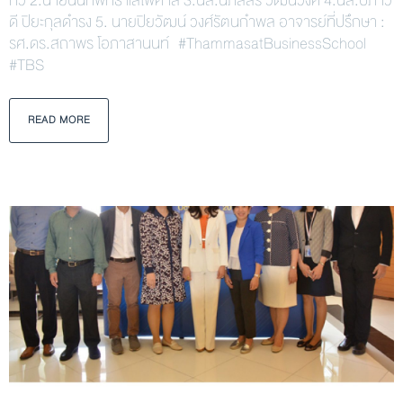
ทวี 2.นายนนทพัทธ์ แสไพศาล 3.นส.นภัสสร วัฒนวงศ์ 4.นส.ปภาว
ดี ปิยะกุลดำรง 5. นายปิยวัฒน์ วงศ์รัตนกำพล อาจารย์ที่ปรึกษา :
รศ.ดร.สถาพร โอภาสานนท์ #ThammasatBusinessSchool
#TBS
READ MORE