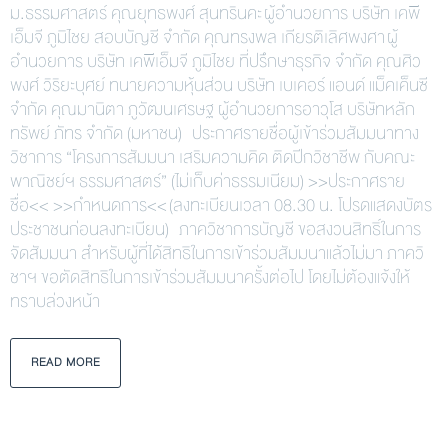
ม.ธรรมศาสตร์ คุณยุทธพงศ์ สุนทรินคะ ผู้อำนวยการ บริษัท เคพี
เอ็มจี ภูมิไชย สอบบัญชี จำกัด คุณทรงพล เกียรติเลิศพงศา ผู้
อำนวยการ บริษัท เคพีเอ็มจี ภูมิไชย ที่ปรึกษาธุรกิจ จำกัด คุณศิว
พงศ์ วิริยะบุศย์ ทนายความหุ้นส่วน บริษัท เบเคอร์ แอนด์ แม็คเค็นซี
จำกัด คุณมานิตา ภูวัฒนเศรษฐ ผู้อำนวยการอาวุโส บริษัทหลัก
ทรัพย์ ภัทร จำกัด (มหาชน) ประกาศรายชื่อผู้เข้าร่วมสัมมนาทาง
วิชาการ “โครงการสัมมนา เสริมความคิด ติดปีกวิชาชีพ กับคณะ
พาณิชย์ฯ ธรรมศาสตร์” (ไม่เก็บค่าธรรมเนียม) >>ประกาศราย
ชื่อ<< >>กำหนดการ<< (ลงทะเบียนเวลา 08.30 น. โปรดแสดงบัตร
ประชาชนก่อนลงทะเบียน) ภาควิชาการบัญชี ขอสงวนสิทธิ์ในการ
จัดสัมมนา สำหรับผู้ที่ได้สิทธิในการเข้าร่วมสัมมนาแล้วไม่มา ภาควิ
ชาฯ ขอตัดสิทธิในการเข้าร่วมสัมมนาครั้งต่อไป โดยไม่ต้องแจ้งให้
ทราบล่วงหน้า
READ MORE