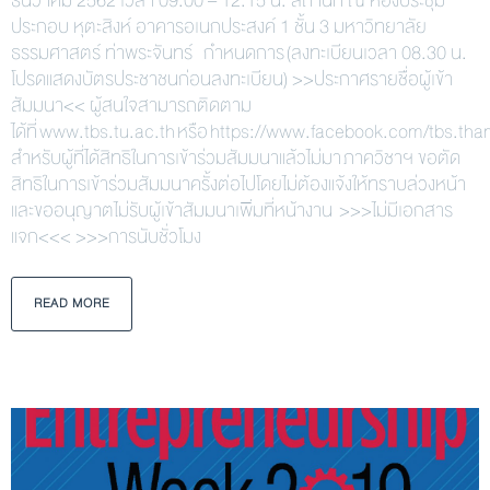
ธันวาคม 2562 เวลา 09.00 – 12.15 น. สถานที่ ณ ห้องประชุม
ประกอบ หุตะสิงห์ อาคารอเนกประสงค์ 1 ชั้น 3 มหาวิทยาลัย
ธรรมศาสตร์ ท่าพระจันทร์ กำหนดการ (ลงทะเบียนเวลา 08.30 น.
โปรดแสดงบัตรประชาชนก่อนลงทะเบียน) >>ประกาศรายชื่อผู้เข้า
สัมมนา<< ผู้สนใจสามารถติดตาม
ได้ที่ www.tbs.tu.ac.th หรือ https://www.facebook.com/tbs.t
สำหรับผู้ที่ได้สิทธิในการเข้าร่วมสัมมนาแล้วไม่มา ภาควิชาฯ ขอตัด
สิทธิในการเข้าร่วมสัมมนาครั้งต่อไปโดยไม่ต้องแจ้งให้ทราบล่วงหน้า
และขออนุญาตไม่รับผู้เข้าสัมมนาเพิ่มที่หน้างาน >>>ไม่มีเอกสาร
แจก<<< >>>การนับชั่วโมง
READ MORE