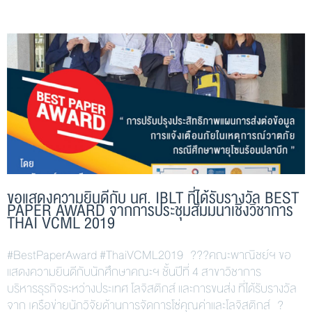
ขอแสดงความยินดีกับ นศ. IBLT ที่ได้รับรางวัล BEST
PAPER AWARD จากการประชุมสัมมนาเชิงวิชาการ
THAI VCML 2019
#BestPaperAward #ThaiVCML2019 ???คณะพาณิชย์ฯ ขอ
แสดงความยินดีกับนักศึกษาคณะฯ ชั้นปีที่ 4 สาขาวิชาการ
บริหารธุรกิจระหว่างประเทศ โลจิสติกส์ และการขนส่ง ที่ได้รับรางวัล
จาก เครือข่ายนักวิจัยด้านการจัดการโซ่คุณค่าและโลจิสติกส์ ?