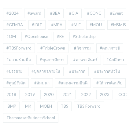
#2024
#award
#BBA
#CIA
#CONC
#Event
#GEMBA
#IBLT
#MBA
#MIF
#MOU
#MSMIS
#OM
#Openhouse
#RE
#Scholarship
#TBSForward
#TripleCrown
#กิจกรรม
#คณาจารย์
#ความร่วมมือ
#ทุนการศึกษา
#ท่าพระจันทร์
#นักศึกษา
#บรรยาย
#บุคลากรภายใน
#ประกวด
#ประกาศทั่วไป
#ศูนย์รังสิต
#สัมมนา
#แสดงความยินดี
#ให้การต้อนรับ
2018
2019
2020
2021
2022
2023
CCC
IBMP
MK
MOEH
TBS
TBS Forward
ThammasatBusinessSchool