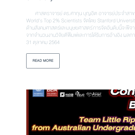
ศาสตราจารย์ ดร.ศากุน บุญอิต อาจารย์ประจำสาขาวิ
World’s Top 2% Scientists จัดโดย Stanford University
ด้านสังคมศาสตร์และมนุษยศาสตร์ การจัดอันดับนี้จะพิจ
จากจำนวนงานวิจัยตีพิมพ์และการได้รับการอ้างอิง ผลการ
31 ตุลาคม 2564
READ MORE