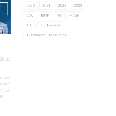
2020
2021
2022
2023
CCC
IBMP
MK
MOEH
TBS
TBS Forward
ThammasatBusinessSchool
ที่ 83
้านการ
ารย์ดี
ตร์และ
าค