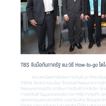
TBS จับมือกับภาครัฐ แนะวิธี How-to-go โตไ
คณะพาณิชยศาสตร์และการบัญชี มหาวิทยาลัยธรรมศ
(TBSA) จัดเสวนาออนไลน์ “ไทยแลนด์ Rebound ฮาวทูโก
Rebound ของธุรกิจ บทเรียน การปรับตัวจากโควิด-19 แล
การแข่งขันได้ ในมุมมองของนโยบายภาครัฐ ภาคธุรกิจ-
อุตสาหกรรมแห่งประเทศไทย นายเกรียงไกร เธียรนุกุล สะท้อ
กิจกรรม ปิดการค้าขาย ในช่วงแรกไทยก็ได้รับผลกระทบการ