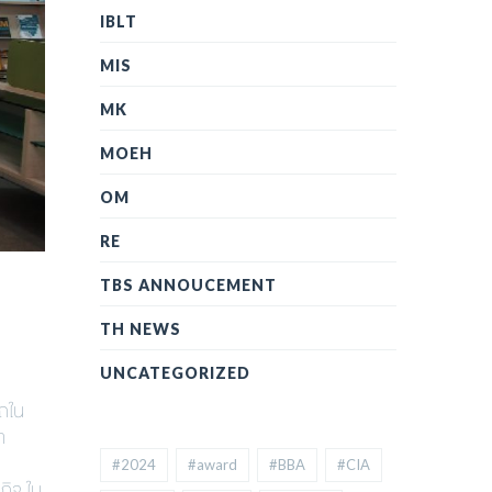
IBLT
MIS
MK
MOEH
OM
RE
TBS ANNOUCEMENT
TH NEWS
UNCATEGORIZED
รถใน
า
#2024
#award
#BBA
#CIA
กิจ ใน