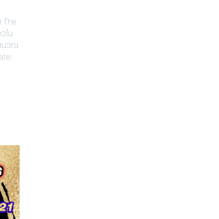
บ The
ยวใน
่คำนวณ
ate: