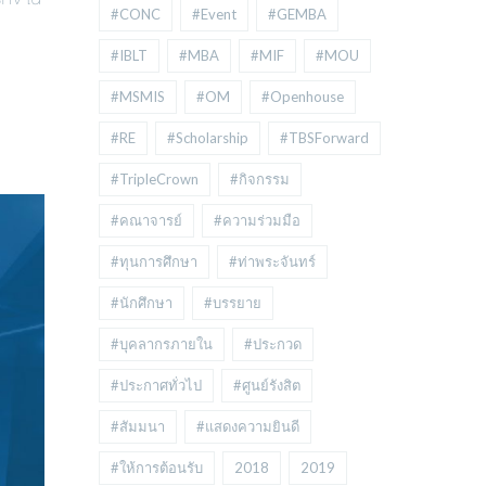
#CONC
#Event
#GEMBA
#IBLT
#MBA
#MIF
#MOU
#MSMIS
#OM
#Openhouse
#RE
#Scholarship
#TBSForward
#TripleCrown
#กิจกรรม
#คณาจารย์
#ความร่วมมือ
#ทุนการศึกษา
#ท่าพระจันทร์
#นักศึกษา
#บรรยาย
#บุคลากรภายใน
#ประกวด
#ประกาศทั่วไป
#ศูนย์รังสิต
#สัมมนา
#แสดงความยินดี
#ให้การต้อนรับ
2018
2019