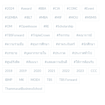
#2024
#award
#BBA
#CIA
#CONC
#Event
#GEMBA
#IBLT
#MBA
#MIF
#MOU
#MSMIS
#OM
#Openhouse
#RE
#Scholarship
#TBSForward
#TripleCrown
#กิจกรรม
#คณาจารย์
#ความร่วมมือ
#ทุนการศึกษา
#ท่าพระจันทร์
#นักศึกษา
#บรรยาย
#บุคลากรภายใน
#ประกวด
#ประกาศทั่วไป
#ศูนย์รังสิต
#สัมมนา
#แสดงความยินดี
#ให้การต้อนรับ
2018
2019
2020
2021
2022
2023
CCC
IBMP
MK
MOEH
TBS
TBS Forward
ThammasatBusinessSchool