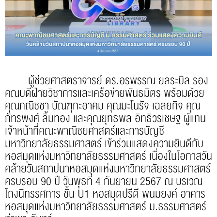
ผู้ช่วยศาสตราจารย์ ดร.อรพรรณ ยลระบิล รอง
คณบดีฝ่ายวิชาการและเครือข่ายพันธมิตร พร้อมด้วย
คุณภณิชชา บัณฑุกะอาคม คุณมะโนรัจ เฉลยกิจ คุณ
ภัทรพงศ์ ลิ้มทอง และคุณยุทธพล อิทธิวรเชษฐ ผู้แทน
เจ้าหน้าที่คณะพาณิชยศาสตร์และการบัญชี
มหาวิทยาลัยธรรมศาสตร์ เข้าร่วมแสดงความยินดีกับ
หอสมุดแห่งมหาวิทยาลัยธรรมศาสตร์ เนื่องในโอกาสวัน
คล้ายวันสถาปนาหอสมุดแห่งมหาวิทยาลัยธรรมศาสตร์
ครบรอบ 90 ปี วันพุธที่ 4 กันยายน 2567 ณ บริเวณ
โถงนิทรรศการ ชั้น U1 หอสมุดปรีดี พนมยงค์ อาคาร
หอสมุดแห่งมหาวิทยาลัยธรรมศาสตร์ ม.ธรรมศาสตร์