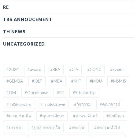
RE
TBS ANNOUCEMENT
TH NEWS
UNCATEGORIZED
#2024
#award
#BBA
#CIA
#CONC
#Event
#GEMBA
#IBLT
#MBA
#MIF
#MOU
#MSMIS
#OM
#Openhouse
#RE
#Scholarship
#TBSForward
#TripleCrown
#กิจกรรม
#คณาจารย์
#ความร่วมมือ
#ทุนการศึกษา
#ท่าพระจันทร์
#นักศึกษา
#บรรยาย
#บุคลากรภายใน
#ประกวด
#ประกาศทั่วไป