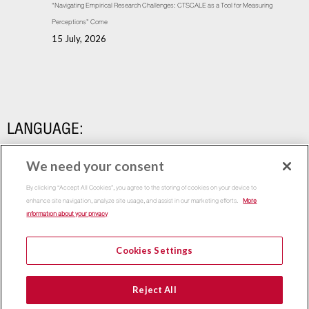
“Navigating Empirical Research Challenges: CTSCALE as a Tool for Measuring
Perceptions” Come
15 July, 2026
LANGUAGE:
We need your consent
By clicking “Accept All Cookies”, you agree to the storing of cookies on your device to
enhance site navigation, analyze site usage, and assist in our marketing efforts.
More
information about your privacy
Cookies Settings
Copyright 2015
Thammasat Business School | All Rights
Reject All
Reserved