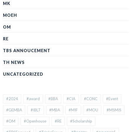
MK
MOEH
OM
RE
TBS ANNOUCEMENT
TH NEWS
UNCATEGORIZED
#2024
#award
#BBA
#CIA
#CONC
#Event
#GEMBA
#IBLT
#MBA
#MIF
#MOU
#MSMIS
#OM
#Openhouse
#RE
#Scholarship