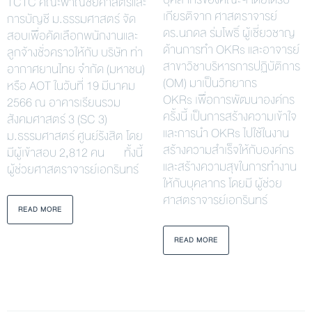
TCTC คณะพาณิชยศาสตร์และ
เกียรติจาก ศาสตราจารย์
การบัญชี ม.ธรรมศาสตร์ จัด
ดร.นภดล ร่มโพธิ์ ผู้เชี่ยวชาญ
สอบเพื่อคัดเลือกพนักงานและ
ด้านการทำ OKRs และอาจารย์
ลูกจ้างชั่วคราวให้กับ บริษัท ท่า
สาขาวิชาบริหารการปฏิบัติการ
อากาศยานไทย จำกัด (มหาชน)
(OM) มาเป็นวิทยากร
หรือ AOT ในวันที่ 19 มีนาคม
OKRs เพื่อการพัฒนาองค์กร
2566 ณ อาคารเรียนรวม
ครั้งนี้ เป็นการสร้างความเข้าใจ
สังคมศาสตร์ 3 (SC 3)
และการนำ OKRs ไปใช้ในงาน
ม.ธรรมศาสตร์ ศูนย์รังสิต โดย
สร้างความสำเร็จให้กับองค์กร
มีผู้เข้าสอบ 2,812 คน ทั้งนี้
และสร้างความสุขในการทำงาน
ผู้ช่วยศาสตราจารย์เอกรินทร์
ให้กับบุคลากร โดยมี ผู้ช่วย
ศาสตราจารย์เอกรินทร์
READ MORE
READ MORE