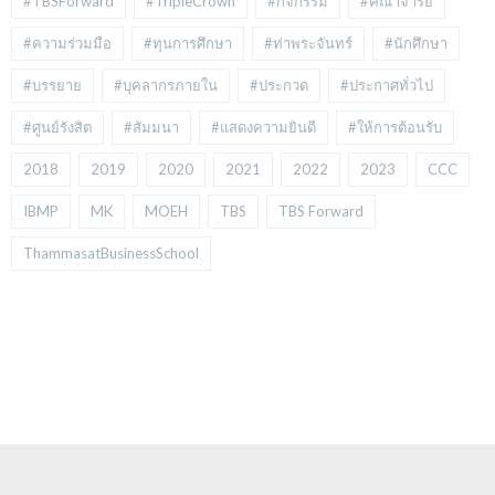
#TBSForward
#TripleCrown
#กิจกรรม
#คณาจารย์
#ความร่วมมือ
#ทุนการศึกษา
#ท่าพระจันทร์
#นักศึกษา
#บรรยาย
#บุคลากรภายใน
#ประกวด
#ประกาศทั่วไป
#ศูนย์รังสิต
#สัมมนา
#แสดงความยินดี
#ให้การต้อนรับ
2018
2019
2020
2021
2022
2023
CCC
IBMP
MK
MOEH
TBS
TBS Forward
ThammasatBusinessSchool