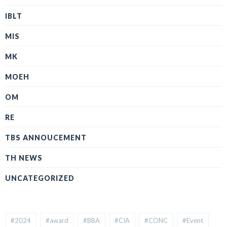
IBLT
MIS
MK
MOEH
OM
RE
TBS ANNOUCEMENT
TH NEWS
UNCATEGORIZED
#2024
#award
#BBA
#CIA
#CONC
#Event