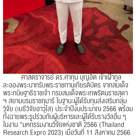
ศาสตราจารย์ ดร.ศากุน บุญอิต เข้าเฝ้าทูล
ละอองพระบาทรับพระราชทานเกียรติบัตร จากสมเด็จ
พระกนิษฐาธิราชเจ้า กรมสมเด็จพระเทพรัตนราชสุดา
ฯ สยามบรมราชกุมารี ในฐานะผู้ได้รับทุนส่งเสริมกลุ่ม
วิจัย (เมธีวิจัยอาวุโส) ประจำปีงบประมาณ 2566 พร้อม
ทั้งฉายพระรูปร่วมกับผู้บริหารและผู้ได้รับรางวัลอื่น ๆ
ในงาน “มหกรรมงานวิจัยแห่งชาติ 2566 (Thailand
Research Expro 2023) เมื่อวันที่ 11 สิงหาคม 2566