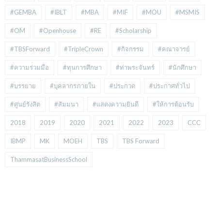
#GEMBA
#IBLT
#MBA
#MIF
#MOU
#MSMIS
#OM
#Openhouse
#RE
#Scholarship
#TBSForward
#TripleCrown
#กิจกรรม
#คณาจารย์
#ความร่วมมือ
#ทุนการศึกษา
#ท่าพระจันทร์
#นักศึกษา
#บรรยาย
#บุคลากรภายใน
#ประกวด
#ประกาศทั่วไป
#ศูนย์รังสิต
#สัมมนา
#แสดงความยินดี
#ให้การต้อนรับ
2018
2019
2020
2021
2022
2023
CCC
IBMP
MK
MOEH
TBS
TBS Forward
ThammasatBusinessSchool