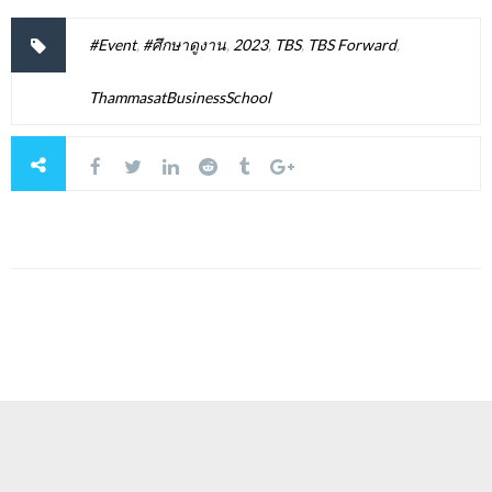
#Event
,
#ศึกษาดูงาน
,
2023
,
TBS
,
TBS Forward
,
ThammasatBusinessSchool