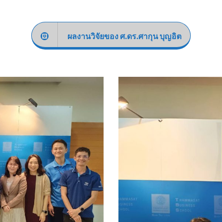
ผลงานวิจัยของ ศ.ดร.ศากุน บุญอิต