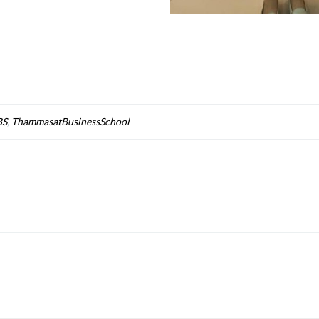
BS
,
ThammasatBusinessSchool