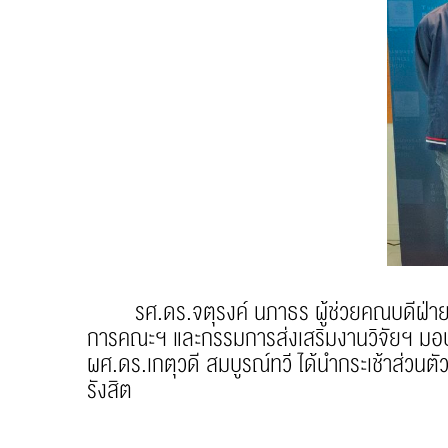
รศ.ดร.จตุรงค์ นภาธร ผู้ช่วยคณบดีฝ่ายวิ
การคณะฯ และกรรมการส่งเสริมงานวิจัยฯ มอบกระเ
ผศ.ดร.เกตุวดี สมบูรณ์ทวี ได้นำกระเช้าส่วน
รังสิต