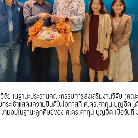
จัย ในฐานะประธานคณะกรรมการส่งเสริมงานวิจัย (คณะพา
ช้าแสดงความยินดีในโอกาสที่ ศ.ดร.ศากุน บุญอิต ได้รับรา
ตัวมามอบในฐานะลูกศิษย์ของ ศ.ดร.ศากุน บุญอิต เมื่อวัน