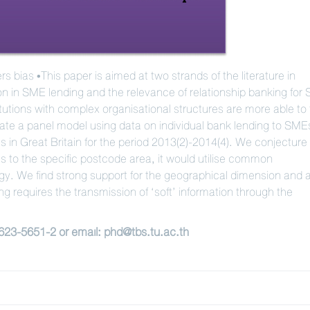
bias •This paper is aimed at two strands of the literature in
sion in SME lending and the relevance of relationship banking for
titutions with complex organisational structures are more able to f
imate a panel model using data on individual bank lending to SM
s in Great Britain for the period 2013(2)-2014(4). We conjecture
o the specific postcode area, it would utilise common
ogy. We find strong support for the geographical dimension and 
g requires the transmission of ‘soft’ information through the
-623-5651-2 or email: phd@tbs.tu.ac.th