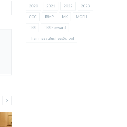
2020
2021
2022
2023
CCC
IBMP
MK
MOEH
TBS
TBS Forward
ThammasatBusinessSchool