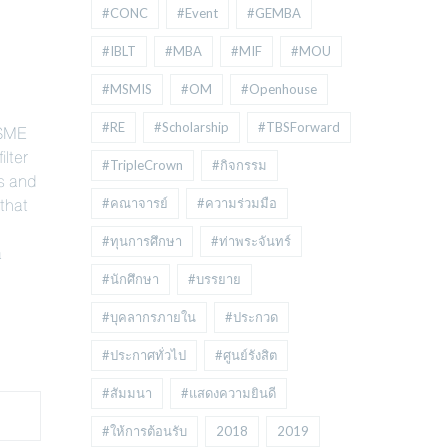
#CONC
#Event
#GEMBA
#IBLT
#MBA
#MIF
#MOU
#MSMIS
#OM
#Openhouse
 SME
#RE
#Scholarship
#TBSForward
ilter
#TripleCrown
#กิจกรรม
Es and
 that
#คณาจารย์
#ความร่วมมือ
#ทุนการศึกษา
#ท่าพระจันทร์
a
#นักศึกษา
#บรรยาย
#บุคลากรภายใน
#ประกวด
#ประกาศทั่วไป
#ศูนย์รังสิต
#สัมมนา
#แสดงความยินดี
#ให้การต้อนรับ
2018
2019