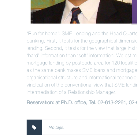
‘Run for home’: SME Lending and the Head Quarters 
banking. First, it tests for the geographical dimen
lending. Second, it tests for the view that large ins
‘hard’ information than ‘soft’ information. We est
mortgage lending by postcode area for 120 localitie
as the same bank makes SME loans and mortgages t
organisational structure and informational technol
vindication of the conventional view that SME lendin
intermediation of a Relationship Manager.
Reservation: at Ph.D. office, Tel. 02-613-2261, 02
No tags.