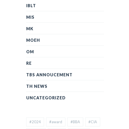
IBLT
MIS
MK
MOEH
OM
RE
TBS ANNOUCEMENT
TH NEWS
UNCATEGORIZED
#2024
#award
#BBA
#CIA