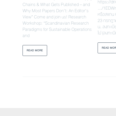
https://d
Chains & What Gets Published – and
…/1EDWn
Why Most Papers Don’t: An Editor’s
หรือสแกน Q
View” Come and join us! Research
23 กรกฎา
Workshop: “Scandinavian Research
น. ลงทะเบี
Paradigms for Sustainable Operations
ไป (ลงทะเบ
and
READ MO
READ MORE