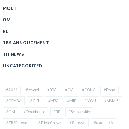
MOEH
OM
RE
TBS ANNOUCEMENT
TH NEWS
UNCATEGORIZED
#2024
#award
#BBA
#CIA
#CONC
#Event
#GEMBA
#IBLT
#MBA
#MIF
#MOU
#MSMIS
#OM
#Openhouse
#RE
#Scholarship
#TBSForward
#TripleCrown
#กิจกรรม
#คณาจารย์