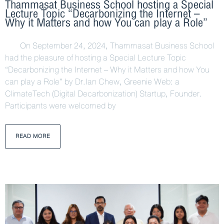
Thammasat Business School hosting a Special
Lecture Topic “Decarbonizing the Internet –
Why it Matters and how You can play a Role”
On September 24, 2024, Thammasat Business School
had the pleasure of hosting a Special Lecture Topic
“Decarbonizing the Internet – Why it Matters and how You
can play a Role” by Dr.Ian Chew, Greenie Web: a
ClimateTech (Digital Decarbonization) Startup, Founder.
Participants were welcomed by
READ MORE