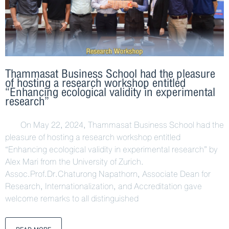
Thammasat Business School had the pleasure
of hosting a research workshop entitled
“Enhancing ecological validity in experimental
research”
On May 22, 2024, Thammasat Business School had the
pleasure of hosting a research workshop entitled
“Enhancing ecological validity in experimental research” by
Alex Mari from the University of Zurich.
Assoc.Prof.Dr.Chaturong Napathorn, Associate Dean for
Research, Internationalization, and Accreditation gave
welcome remarks to all distinguished