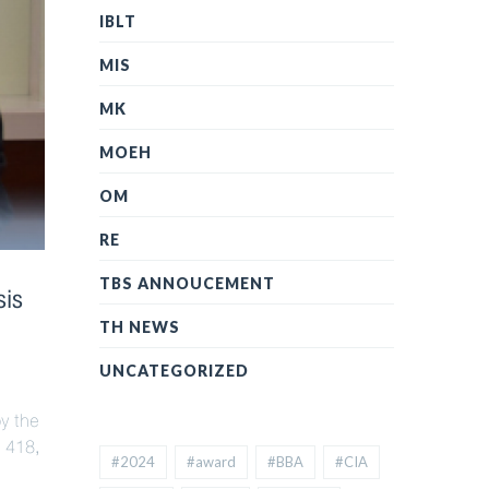
IBLT
MIS
MK
MOEH
OM
RE
TBS ANNOUCEMENT
sis
TH NEWS
UNCATEGORIZED
by the
 418,
#2024
#award
#BBA
#CIA