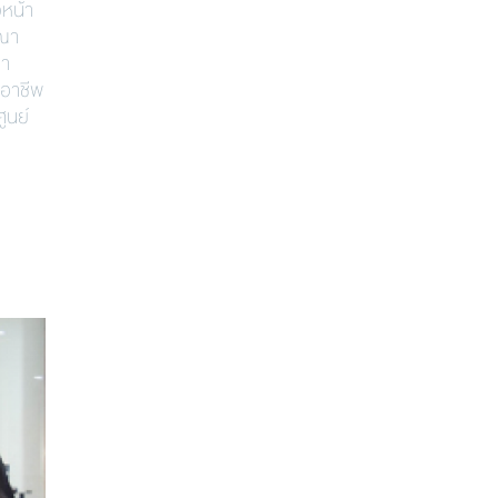
วหน้า
ุณา
นา
าอาชีพ
ูนย์