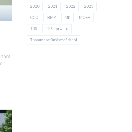
2020
2021
2022
2023
CCC
IBMP
MK
MOEH
TBS
TBS Forward
ThammasatBusinessSchool
rtant
ion.