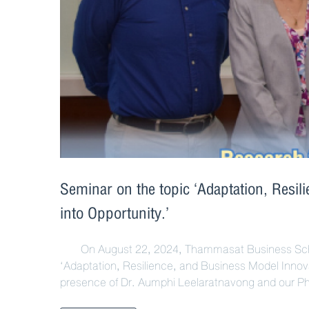
Seminar on the topic ‘Adaptation, Resil
into Opportunity.’
On August 22, 2024, Thammasat Business School
‘Adaptation, Resilience, and Business Model Innova
presence of Dr. Aumphi Leelaratnavong and our P