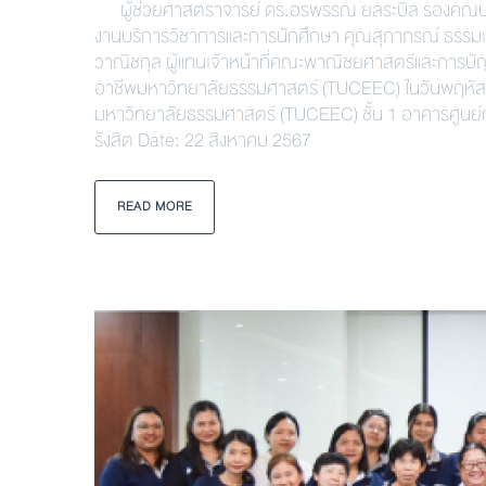
ผู้ช่วยศาสตราจารย์ ดร.อรพรรณ ยลระบิล รองคณบดีฝ่า
งานบริการวิชาการและการนักศึกษา คุณสุภาภรณ์ ธรรมเ
วาณิชกุล ผู้แทนเจ้าหน้าที่คณะพาณิชยศาสตร์และการบัญ
อาชีพมหาวิทยาลัยธรรมศาสตร์ (TUCEEC) ในวันพฤหัสบด
มหาวิทยาลัยธรรมศาสตร์ (TUCEEC) ชั้น 1 อาคารศูนย์
รังสิต Date: 22 สิงหาคม 2567
READ MORE