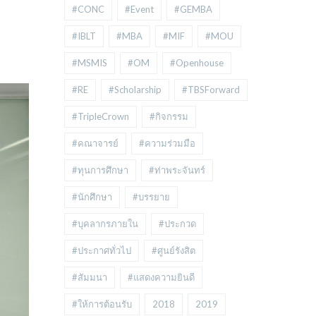
#CONC
#Event
#GEMBA
#IBLT
#MBA
#MIF
#MOU
#MSMIS
#OM
#Openhouse
#RE
#Scholarship
#TBSForward
#TripleCrown
#กิจกรรม
#คณาจารย์
#ความร่วมมือ
#ทุนการศึกษา
#ท่าพระจันทร์
#นักศึกษา
#บรรยาย
#บุคลากรภายใน
#ประกวด
#ประกาศทั่วไป
#ศูนย์รังสิต
#สัมมนา
#แสดงความยินดี
#ให้การต้อนรับ
2018
2019