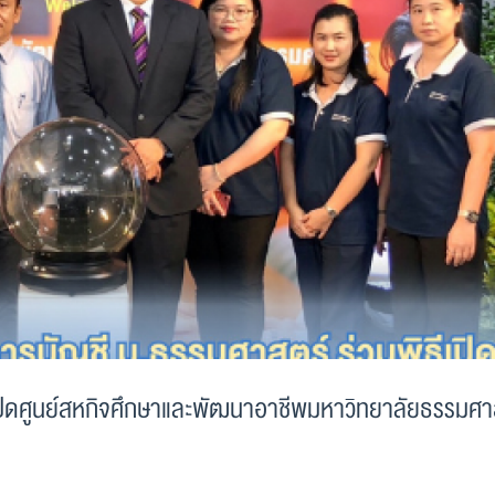
ปิดศูนย์สหกิจศึกษาและพัฒนาอาชีพมหาวิทยาลัยธรรมศา