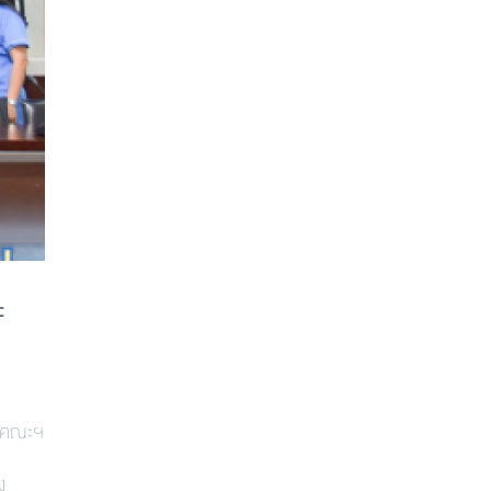
ะ
ในคณะฯ
ง