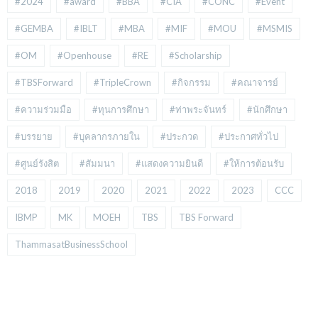
#2024
#award
#BBA
#CIA
#CONC
#Event
#GEMBA
#IBLT
#MBA
#MIF
#MOU
#MSMIS
#OM
#Openhouse
#RE
#Scholarship
#TBSForward
#TripleCrown
#กิจกรรม
#คณาจารย์
#ความร่วมมือ
#ทุนการศึกษา
#ท่าพระจันทร์
#นักศึกษา
#บรรยาย
#บุคลากรภายใน
#ประกวด
#ประกาศทั่วไป
#ศูนย์รังสิต
#สัมมนา
#แสดงความยินดี
#ให้การต้อนรับ
2018
2019
2020
2021
2022
2023
CCC
IBMP
MK
MOEH
TBS
TBS Forward
ThammasatBusinessSchool