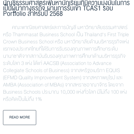
บัญชีธรรมศาสตร์เฟ้นหานักเรียนที่มีความมุ่งมั่นในการ
เป็นผู้นำทางธุรกิจ ผ่านการรับเข้า TCAS1 รอบ
Portfolio สำหรับปี 2568
คณะพาณิชยศาสตร์และการบัญชี มหาวิทยาลัยธรรมศาสตร์
หรือ Thammasat Business School เป็น Thailand‘s First Triple
Crown Business School หรือ มหาวิทยาลัยด้านบริหารธุรกิจแห่ง
แรกของประเทศไทยที่ได้รับการรับรองคุณภาพการศึกษาระดับ
นานาชาติจากสถาบันรับรองคุณภาพการศึกษาด้านบริหารธุรกิจ
ระดับโลก 3 แห่ง ได้แก่ AACSB (Association to Advance
Collegiate Schools of Business) จากสหรัฐอเมริกา EQUIS
(EFMD Quality Improvement System) จากสหภาพยุโรป และ
AMBA (Association of MBAs) จากสหราชอาณาจักร โดยจาก
Business Schools ประมาณ 10,000 แห่งทั่วโลก มีไม่ถึง 100 แห่ง
หรือคิดเป็นไม่ถึง 1%
READ MORE