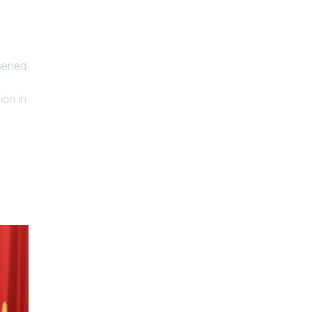
pened
ion in