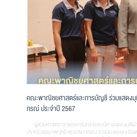
คณะพาณิชยศาสตร์และการบัญชี ร่วมแสดงมุทิ
กรณ์ ประจำปี 2567
ผู้ช่วยศาสตราจารย์เอกรินทร์ ยลระบิล รองคณบดีฝ่ายก
ปราณี ธรรมาพฤทธิ คุณปรมาภรณ์ ธารนัย และคุณจิรพน