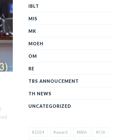
IBLT
MIS
MK
MOEH
OM
RE
TBS ANNOUCEMENT
TH NEWS
UNCATEGORIZED
?
oyed
#2024
#award
#BBA
#CIA