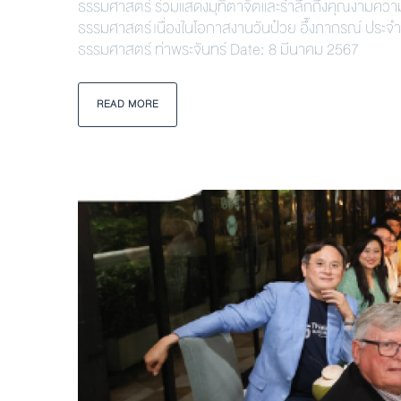
ธรรมศาสตร์ ร่วมแสดงมุทิตาจิตและรำลึกถึงคุณงามความด
ธรรมศาสตร์ เนื่องในโอกาสงานวันป๋วย อึ๊งภากรณ์ ประจำ
ธรรมศาสตร์ ท่าพระจันทร์ Date: 8 มีนาคม 2567
READ MORE