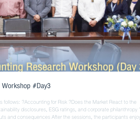
ch Workshop #Day3
follows: ?Accounting for Risk ?Does the Market React to the
inability disclosures, ESG ratings, and corporate philanthropy 
puts and consequences After the sessions, the participants enj