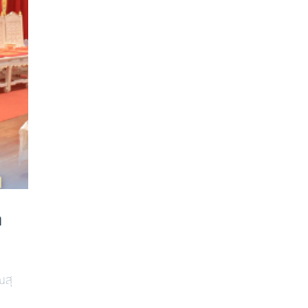
า
ณสุ