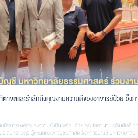
ตาจิตและรำลึกถึงคุณงามความดีของอาจารย์ป๋วย อึ๊งภ
ิจการองค์กรและความยั่งยืน พร้อมด้วย คุณโสภา งามเฉลิมศักดิ์ คุ
ธ์ สนิทราษฎร์ ผู้แทนคณะพาณิชยศาสตร์และการบัญชี มหาวิทยาลัย