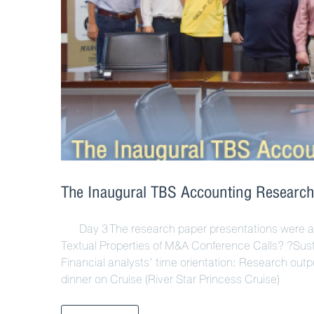
The Inaugural TBS Accounting Resear
Day 3 The research paper presentations were as 
Textual Properties of M&A Conference Calls? ?Susta
Financial analysts’ time orientation: Research out
dinner on Cruise (River Star Princess Cruise)