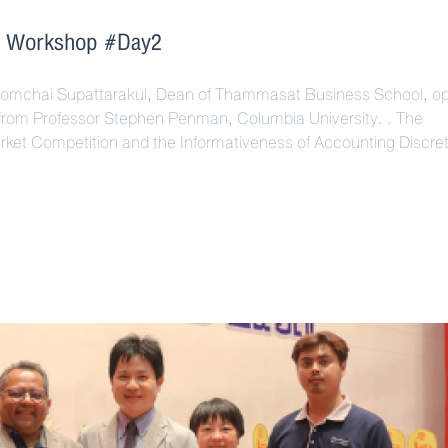
ch Workshop #Day2
omchai Supattarakul, Dean of Thammasat Business School, o
from Professor Stephen Penman, Columbia University. . The
rket Competition and the Informativeness of Accounting Discret