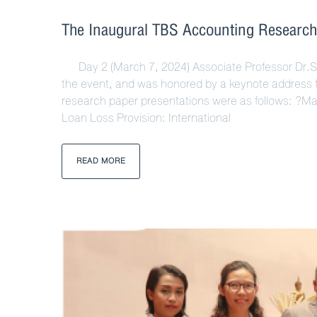
The Inaugural TBS Accounting Resear
Day 2 (March 7, 2024) Associate Professor Dr.S
the event, and was honored by a keynote address 
research paper presentations were as follows: ?Ma
Loan Loss Provision: International
READ MORE