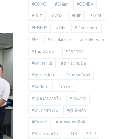
#CONC
#Event
#GEMBA
#IBLT
#MBA
#MIF
#MOU
#MSMIS
#OM
#Openhouse
#RE
#Scholarship
#TBSForward
#TripleCrown
#กิจกรรม
#คณาจารย์
#ความร่วมมือ
#ทุนการศึกษา
#ท่าพระจันทร์
#นักศึกษา
#บรรยาย
#บุคลากรภายใน
#ประกวด
#ประกาศทั่วไป
#ศูนย์รังสิต
#สัมมนา
#แสดงความยินดี
#ให้การต้อนรับ
2018
2019