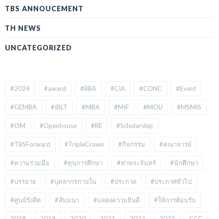
TBS ANNOUCEMENT
TH NEWS
UNCATEGORIZED
#2024
#award
#BBA
#CIA
#CONC
#Event
#GEMBA
#IBLT
#MBA
#MIF
#MOU
#MSMIS
#OM
#Openhouse
#RE
#Scholarship
#TBSForward
#TripleCrown
#กิจกรรม
#คณาจารย์
#ความร่วมมือ
#ทุนการศึกษา
#ท่าพระจันทร์
#นักศึกษา
#บรรยาย
#บุคลากรภายใน
#ประกวด
#ประกาศทั่วไป
#ศูนย์รังสิต
#สัมมนา
#แสดงความยินดี
#ให้การต้อนรับ
2018
2019
2020
2021
2022
2023
CCC