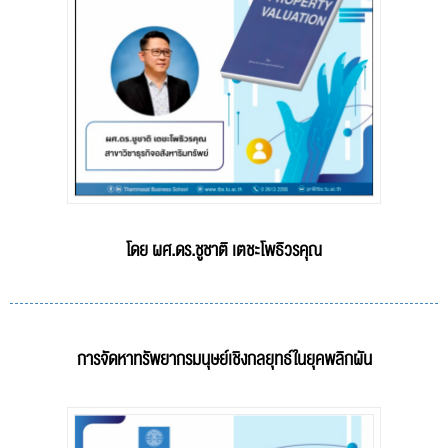
โดย ผศ.ดร.ชูชาติ เตชะโพธิวรคุณ
การจัดหาทรัพยากรมนุษย์เชิงกลยุทธ์ในยุคพลิกผัน