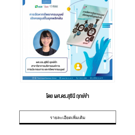
โดย ผศ.ดร.สุธินี ฤกษ์ขำ
รายละเอียดเพิ่มเติม