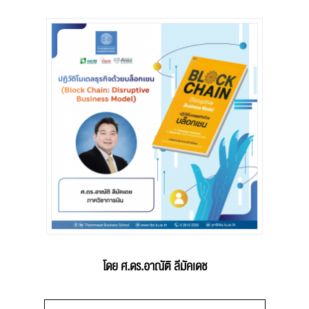
โดย ศ.ดร.อาณัติ ลีมัคเดช