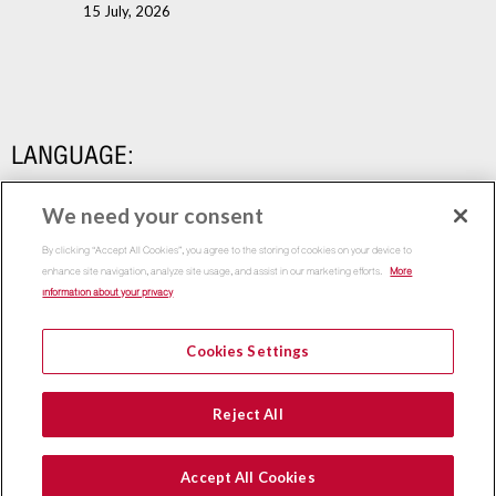
15 July, 2026
LANGUAGE:
We need your consent
By clicking “Accept All Cookies”, you agree to the storing of cookies on your device to
enhance site navigation, analyze site usage, and assist in our marketing efforts.
More
information about your privacy
Cookies Settings
Copyright 2015
Thammasat Business School | All Rights
Reject All
Reserved
Accept All Cookies