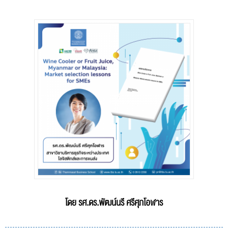
โดย รศ.ดร.พัฒน์นรี ศรีศุภโอฬาร