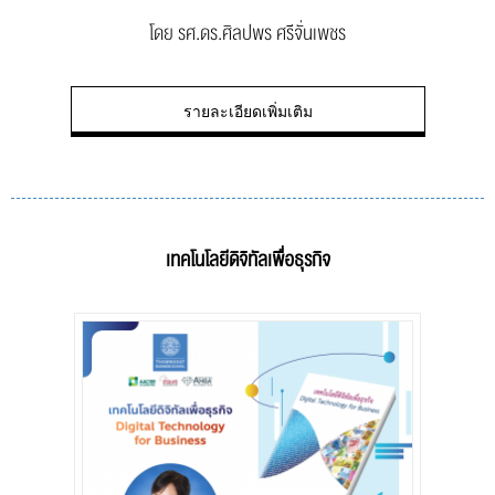
โดย รศ.ดร.ศิลปพร ศรีจั่นเพชร
รายละเอียดเพิ่มเติม
เทคโนโลยีดิจิทัลเพื่อธุรกิจ