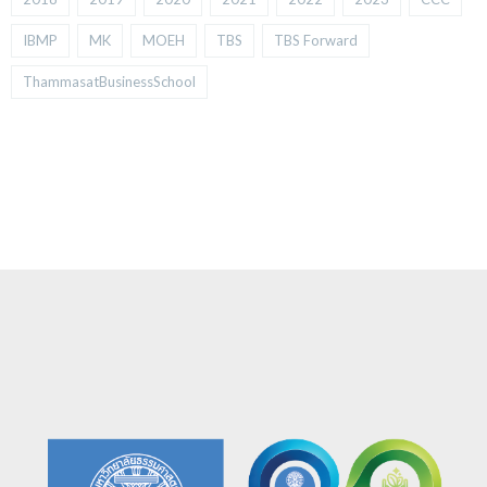
IBMP
MK
MOEH
TBS
TBS Forward
ThammasatBusinessSchool