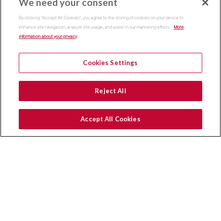
We need your consent
By clicking “Accept All Cookies”, you agree to the storing of cookies on your device to
enhance site navigation, analyze site usage, and assist in our marketing efforts.
More
information about your privacy
LANGUAGE:
Cookies Settings
Reject All
Accept All Cookies
Copyright 2015
Thammasat Business School | All Rights
Reserved