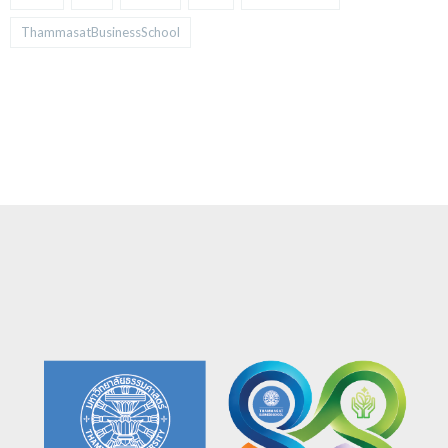
ThammasatBusinessSchool