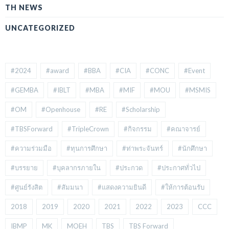
TH NEWS
UNCATEGORIZED
#2024
#award
#BBA
#CIA
#CONC
#Event
#GEMBA
#IBLT
#MBA
#MIF
#MOU
#MSMIS
#OM
#Openhouse
#RE
#Scholarship
#TBSForward
#TripleCrown
#กิจกรรม
#คณาจารย์
#ความร่วมมือ
#ทุนการศึกษา
#ท่าพระจันทร์
#นักศึกษา
#บรรยาย
#บุคลากรภายใน
#ประกวด
#ประกาศทั่วไป
#ศูนย์รังสิต
#สัมมนา
#แสดงความยินดี
#ให้การต้อนรับ
2018
2019
2020
2021
2022
2023
CCC
IBMP
MK
MOEH
TBS
TBS Forward