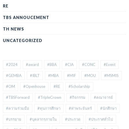
RE
TBS ANNOUCEMENT
TH NEWS
UNCATEGORIZED
#2024
#award
#BBA
#CIA
#CONC
#Event
#GEMBA
#IBLT
#MBA
#MIF
#MOU
#MSMIS
#OM
#Openhouse
#RE
#Scholarship
#TBSForward
#TripleCrown
#กิจกรรม
#คณาจารย์
#ความร่วมมือ
#ทุนการศึกษา
#ท่าพระจันทร์
#นักศึกษา
#บรรยาย
#บุคลากรภายใน
#ประกวด
#ประกาศทั่วไป