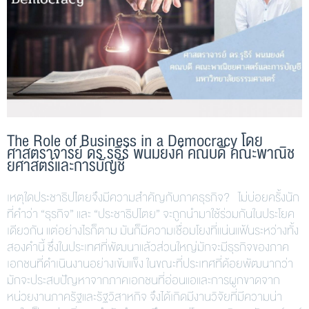
The Role of Business in a Democracy โดย
ศาสตราจารย์ ดร.รุธิร์ พนมยงค์ คณบดี คณะพาณิช
ยศาสตร์และการบัญชี
เหตุใดประชาธิปไตยจึงมีความสำคัญกับภาคธุรกิจ? ไม่บ่อยครั้งนัก
ที่คำว่า “ธุรกิจ” และ “ประชาธิปไตย” จะถูกนำมาใช้ร่วมกันในประโยค
เดียวกัน แต่อย่างไรก็ตาม มันก็มีความเชื่อมโยงที่แน่นแฟ้นระหว่างทั้ง
สองคำนี้ ซึ่งในประเทศที่พัฒนาแล้วส่วนใหญ่มักจะมีธุรกิจของภาค
เอกชนที่ดำเนินงานอย่างเข้มแข็ง ในขณะที่ประเทศที่ด้อยพัฒนากว่า
มักจะประสบปัญหาจากภาคเอกชนที่อ่อนแอและการผูกขาดจาก
หน่วยงานภาครัฐและรัฐวิสาหกิจ จึงได้เกิดมีงานวิจัยที่มีความน่า