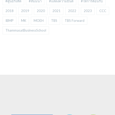
#ศูนย์รังสิต
#สัมมนา
#แสดงความยินดี
#ให้การต้อนรับ
2018
2019
2020
2021
2022
2023
CCC
IBMP
MK
MOEH
TBS
TBS Forward
ThammasatBusinessSchool