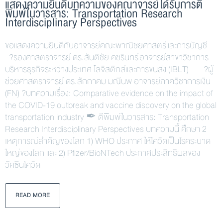
แสดงความยินดีบทความของคณาจารย์ได้รับการตี
พิมพ์ในวารสาร: Transportation Research
Interdisciplinary Perspectives
ขอแสดงความยินดีกับอาจารย์คณะพาณิชยศาสตร์และการบัญชี
?รองศาสตราจารย์ ดร.สันติชัย คชรินทร์ อาจารย์สาขาวิชาการ
บริหารธุรกิจระหว่างประเทศ โลจิสติกส์และการขนส่ง (IBLT) ?ผู้
ช่วยศาสตราจารย์ ดร.สักกาคม มณีนพ อาจารย์ภาควิชาการเงิน
(FN) ?บทความเรื่อง: Comparative evidence on the impact of
the COVID-19 outbreak and vaccine discovery on the global
transportation industry ✒ ตีพิมพ์ในวารสาร: Transportation
Research Interdisciplinary Perspectives บทความนี้ ศึกษา 2
เหตุการณ์สำคัญของโลก 1) WHO ประกาศ ให้โควิดเป็นโรคระบาด
ใหญ่ของโลก และ 2) Pfizer/BioNTech ประกาศประสิทธิผลของ
วัคซีนโควิด
READ MORE