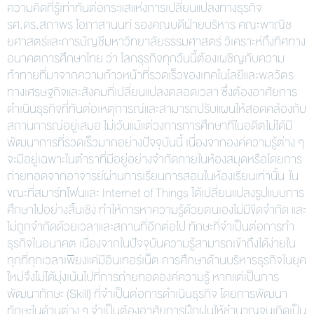
ความคิดที่รู้เท่าทันต่อกระแสแห่งการเปลี่ยนแปลงทางธุรกิจ
รศ.ดร.สถาพร โอภาสานนท์ รองคณบดีฝ่ายบริหาร คณะพาณิช
ยศาสตร์และการบัญชีมหาวิทยาลัยธรรมศาสตร์ วิเคราะห์ถึงทิศทาง
อนาคตการศึกษาไทย ว่า โลกธุรกิจทุกวันนี้ต้องเผชิญกับความ
ท้าทายที่มาจากความก้าวหน้าที่รวดเร็วของเทคโนโลยีและพลวัตร
ทางเศรษฐกิจและสังคมที่เปลี่ยนแปลงตลอดเวลา ซึ่งต้องอาศัยการ
ดำเนินธุรกิจที่ทันต่อเหตุการณ์และสามารถปรับแผนให้สอดคล้องกับ
สถานการณ์อยู่เสมอ ไม่เว้นแม้แต่วงการการศึกษาที่ในอดีตไม่ได้มี
พัฒนาการที่รวดเร็วมากอย่างปัจจุบันนี้ เนื่องจากองค์ความรู้ต่าง ๆ
จะมีอยู่เฉพาะในตำราที่มีอยู่อย่างจำกัดภายในห้องสมุดหรือโดยการ
ถ่ายทอดจากอาจารย์ผ่านการเรียนการสอนในห้องเรียนเท่านั้น ใน
ขณะที่สมาร์ทโฟนและ Internet of Things ได้เปลี่ยนแปลงรูปแบบการ
ศึกษาไปอย่างสิ้นเชิง ทำให้การหาความรู้ด้วยตนเองไม่มีขีดจำกัด และ
ไม่ถูกจำกัดด้วยเวลาและสถานที่อีกต่อไป ทักษะที่จำเป็นต่อการทำ
ธุรกิจในอนาคต เนื่องจากในปัจจุบันความรู้สามารถเข้าถึงได้ง่ายใน
ทุกที่ทุกเวลาเพียงแค่มีอินเทอร์เน็ต การศึกษาด้านบริหารธุรกิจในยุค
ใหม่จึงไม่ได้มุ่งเน้นไปที่การถ่ายทอดองค์ความรู้ หากแต่เป็นการ
พัฒนาทักษะ (Skill) ที่จำเป็นต่อการดำเนินธุรกิจ โดยการพัฒนา
ทักษะในด้านต่าง ๆ จำเป็นต้องอาศัยการฝึกฝนให้ชำนาญจนเกิดเป็น