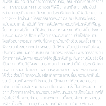
สนใจเป็นอย่างยิ่งและกำลังทำการศึกษาอยู่โดยมหาวิทยาลัยฮาร์วาร์
ด (Harvard Business School) ที่ได้พิจารณาถึงความสัมพันธ์
หว่างภาคธุรกิจและแนวคิดระบอบประชาธิปไตย โดยมีข้อสังเกตว่าใน
ช่วง 200 ปีที่ผ่านมา โดยเฉลี่ยแล้วพบว่า ระบอบประชาธิปไตยจะ
สนับสนุนและส่งเสริมให้เกิดการเติบโตทางเศรษฐกิจในระดับที่เพิ่มสูง
ขึ้น แต่อย่างไรก็ตาม ก็มีตัวอย่างจากทางประเทศที่ไม่ได้เป็นประเทศ
ในระบอบประชาธิปไตย แต่ก็สามารถประสบความสำเร็จได้เช่นกัน
โดยตัวอย่างของประเทศจีนที่มักจะถูกนำมาอ้างอิงบ่อยครั้ง แต่หาก
พิจารณาในระยะยาวแล้ว จะพบว่ายังมีข้อสงสัยอยู่ว่าการเติบโตของ
ประเทศจีนเช่นนี้มีความยั่งยืนอย่างแท้จริง หรือเป็นเพียงการรายงาน
อัตราการเติบโตทางเศรษฐกิจให้อยู่ในระดับที่สูงเกินความเป็นจริง ซึ่ง
เป็นคำถามที่ไม่มีผู้ใดจะสามารถตอบคำถามเหล่านี้ได้ ประชาธิปไตย
นั้นสามารถปกป้องเสรีภาพในการพูดและเสรีภาพของพลเมืองอื่น ๆ
ได้ ซึ่งจะช่วยให้เกิดความโปร่งใส เกิดการแลกเปลี่ยนความคิดเห็นใน
วงกว้าง และเกิดการอภิปรายอย่างเปิดเผย ทำให้ง่ายต่อการระบุ
นโยบายที่เป็นประโยชน์ต่อประเทศในภาพรวม จึงเป็นที่มีของคำถามที่
ว่า “แล้วภาคธุรกิจไทยสามารถช่วยพัฒนาประชาธิปไตยในประเทศได้
หรือไม่?” ซึ่งหลายท่านอาจมองว่าคำถามนี้ตอบได้ยาก แต่หากมอง
ให้ดี ๆ ก็จะเห็นว่าภาคธุรกิจของไทยนั้นมีบทบาทในการพัฒนา