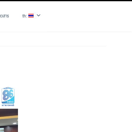
่าวสาร
th: