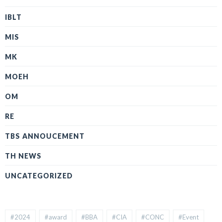
IBLT
MIS
MK
MOEH
OM
RE
TBS ANNOUCEMENT
TH NEWS
UNCATEGORIZED
#2024
#award
#BBA
#CIA
#CONC
#Event