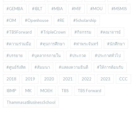
#GEMBA
#IBLT
#MBA
#MIF
#MOU
#MSMIS
#OM
#Openhouse
#RE
#Scholarship
#TBSForward
#TripleCrown
#กิจกรรม
#คณาจารย์
#ความร่วมมือ
#ทุนการศึกษา
#ท่าพระจันทร์
#นักศึกษา
#บรรยาย
#บุคลากรภายใน
#ประกวด
#ประกาศทั่วไป
#ศูนย์รังสิต
#สัมมนา
#แสดงความยินดี
#ให้การต้อนรับ
2018
2019
2020
2021
2022
2023
CCC
IBMP
MK
MOEH
TBS
TBS Forward
ThammasatBusinessSchool