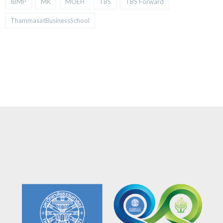
IBMP
MK
MOEH
TBS
TBS Forward
ThammasatBusinessSchool