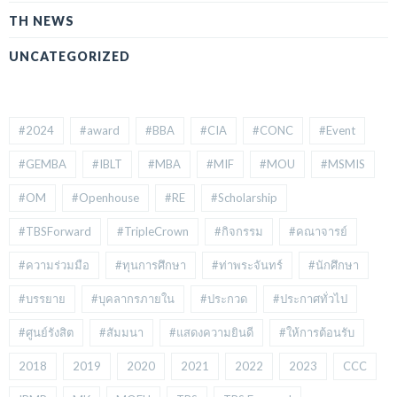
TH NEWS
UNCATEGORIZED
#2024
#award
#BBA
#CIA
#CONC
#Event
#GEMBA
#IBLT
#MBA
#MIF
#MOU
#MSMIS
#OM
#Openhouse
#RE
#Scholarship
#TBSForward
#TripleCrown
#กิจกรรม
#คณาจารย์
#ความร่วมมือ
#ทุนการศึกษา
#ท่าพระจันทร์
#นักศึกษา
#บรรยาย
#บุคลากรภายใน
#ประกวด
#ประกาศทั่วไป
#ศูนย์รังสิต
#สัมมนา
#แสดงความยินดี
#ให้การต้อนรับ
2018
2019
2020
2021
2022
2023
CCC