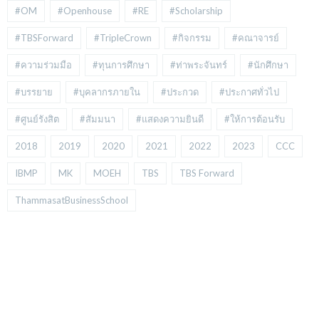
#OM
#Openhouse
#RE
#Scholarship
#TBSForward
#TripleCrown
#กิจกรรม
#คณาจารย์
#ความร่วมมือ
#ทุนการศึกษา
#ท่าพระจันทร์
#นักศึกษา
#บรรยาย
#บุคลากรภายใน
#ประกวด
#ประกาศทั่วไป
#ศูนย์รังสิต
#สัมมนา
#แสดงความยินดี
#ให้การต้อนรับ
2018
2019
2020
2021
2022
2023
CCC
IBMP
MK
MOEH
TBS
TBS Forward
ThammasatBusinessSchool