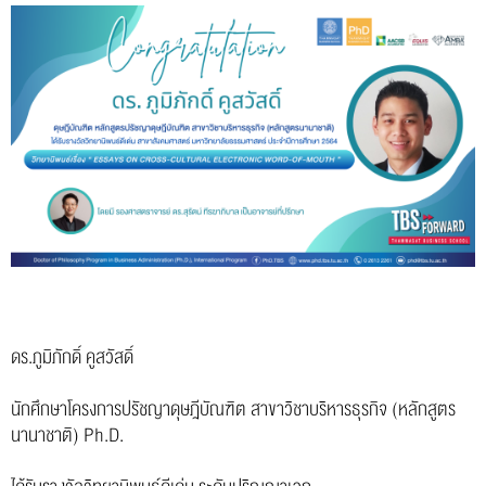
ดร.ภูมิภักดิ์ คูสวัสดิ์
นักศึกษาโครงการปรัชญาดุษฎีบัณฑิต สาขาวิชาบริหารธุรกิจ (หลักสูตร
นานาชาติ) Ph.D.