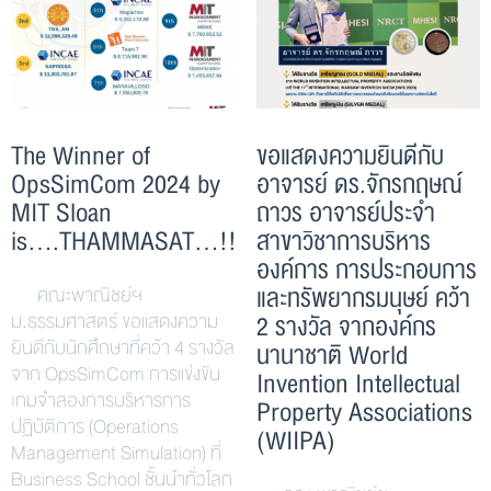
The Winner of
ขอแสดงความยินดีกับ
OpsSimCom 2024 by
อาจารย์ ดร.จักรกฤษณ์
MIT Sloan
ถาวร อาจารย์ประจำ
is….THAMMASAT…!!
สาขาวิชาการบริหาร
องค์การ การประกอบการ
และทรัพยากรมนุษย์ คว้า
คณะพาณิชย์ฯ
ม.ธรรมศาสตร์ ขอแสดงความ
2 รางวัล จากองค์กร
ยินดีกับนักศึกษาที่คว้า 4 รางวัล
นานาชาติ World
จาก OpsSimCom การแข่งขัน
Invention Intellectual
เกมจำลองการบริหารการ
Property Associations
ปฏิบัติการ (Operations
(WIIPA)
Management Simulation) ที่
Business School ชั้นนำทั่วโลก