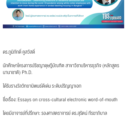
ดร.ภูมิภักดิ์ คูสวัสดิ์
นักศึกษาโครงการปรัชญาดุษฎีบัณฑิต สาขาวิชาบริหารธุรกิจ (หลักสูตร
นานาชาติ) Ph.D.
ได้รับรางวัลวิทยานิพนธ์ดีเด่น ระดับปริญญาเอก
ชื่อเรื่อง: Essays on cross-cultural electronic word-of-mouth
โดยมีอาจารย์ที่ปรึกษา: รองศาสตราจารย์ ดร.สุรัตน์ ทีรฆาภิบาล