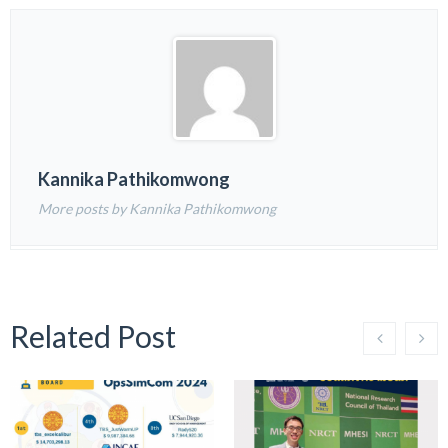
Kannika Pathikomwong
More posts by Kannika Pathikomwong
Related Post