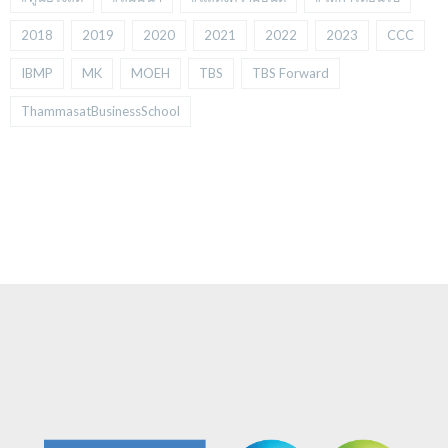
2018
2019
2020
2021
2022
2023
CCC
IBMP
MK
MOEH
TBS
TBS Forward
ThammasatBusinessSchool