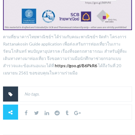
ตามที่ธนาคารไทยพาณิชย์ฯ ได้ร่วมกับคณะพาณิชย์ฯ จัดทำ โครงการ
Rattanakosin Guide application เพื่อส่งเสริมการท่องเที่
ยวในเกาะ
รัตนโกสินทร์ พบปัญหาอุปสรรค เรื่องที่จอดรถสาธารณะ สำหรับผู้ที่จะ
เดินทางทางมาท่
องเที่ยว จึงขอความร่วมมือนักศึกษาช่
วยกรอกแบบ
สำรวจและข้อเสนอแนะได้
ที่
https://goo.gl/B6PkR6
ได้
ถึงวันที่ 20
เมษายน 2561 ขอขอบคุณในความร่วมมือ
No tags.