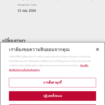
Perceptions” Come
15 July, 2026
เปลี่ยนภาษา:
เราต้องขอความยินยอมจากคุณ
เราใช้คุกกี้เพื่อช่วยให้ไซต์ของเราทำงานได้อย่างถูกต้อง แสดงเนื้อหาและโฆษณาที่ตรงกับความสนใจของผู้
ใช้ เปิดให้ใช้คุณสมบัติทางโซเชียลมีเดีย และเพื่อวิเคราะห์การเข้าถึงข้อมูลของเรา เรายังแบ่งปันข้อมูลการใช้
งานไซต์กับพาร์ทเนอร์โซเชียลมีเดีย การโฆษณาและพาร์ทเนอร์การวิเคราะห์ของเราอีกด้วย
ข้อมูลเพิ่ม
เติมเกี่ยวกับความเป็นส่วนตัวของคุณ
การตั้งค่าคุกกี้
Copyright 2015
Thammasat Business School | All Rights
ปฏิเสธทั้งหมด
Reserved