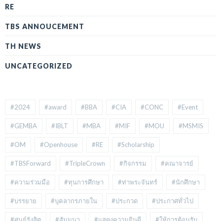
RE
TBS ANNOUCEMENT
TH NEWS
UNCATEGORIZED
#2024
#award
#BBA
#CIA
#CONC
#Event
#GEMBA
#IBLT
#MBA
#MIF
#MOU
#MSMIS
#OM
#Openhouse
#RE
#Scholarship
#TBSForward
#TripleCrown
#กิจกรรม
#คณาจารย์
#ความร่วมมือ
#ทุนการศึกษา
#ท่าพระจันทร์
#นักศึกษา
#บรรยาย
#บุคลากรภายใน
#ประกวด
#ประกาศทั่วไป
#ศูนย์รังสิต
#สัมมนา
#แสดงความยินดี
#ให้การต้อนรับ