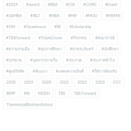
#2024
#award
#BBA
#CIA
#CONC
#Event
#GEMBA
#IBLT
#MBA
#MIF
#MOU
#MSMIS
#OM
#Openhouse
#RE
#Scholarship
#TBSForward
#TripleCrown
#กิจกรรม
#คณาจารย์
#ความร่วมมือ
#ทุนการศึกษา
#ท่าพระจันทร์
#นักศึกษา
#บรรยาย
#บุคลากรภายใน
#ประกวด
#ประกาศทั่วไป
#ศูนย์รังสิต
#สัมมนา
#แสดงความยินดี
#ให้การต้อนรับ
2018
2019
2020
2021
2022
2023
CCC
IBMP
MK
MOEH
TBS
TBS Forward
ThammasatBusinessSchool